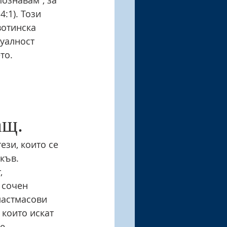
:1). Този 
отинска 
уалност 
то.
ащ.
зи, които се 
къв. 
, 
 сочен 
ластмасови 
които искат 
е 