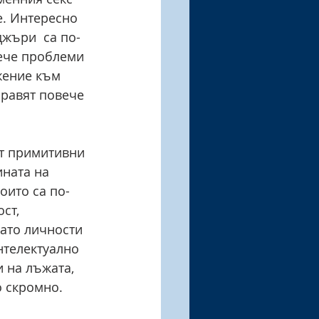
е. Интересно 
джъри  са по-
ече проблеми 
жение към 
правят повече 
т примитивни 
ната на 
оито са по-
ст, 
ато личности 
нтелектуално 
 на лъжата, 
о скромно.