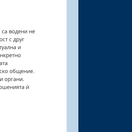
 са водени не 
ст с друг 
туална и 
онкретно 
ата 
ско общение. 
и органи. 
ношенията ѝ 