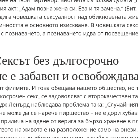
 акт: „Адам позна жена си, Ева и тя зачена.“ (Бит. 4
дига човешката сексуалност над обикновената жив
личността е основното изискване. В човешката секс
 с познаването, а познаването идва от посвещение
ексът без дългосрочно 
е е забавен и освобождав
т филмите. И това обещава нашето общество, но те
косрочен секс, се задоволяват с второкачествен та
ж Ленърд наблюдава проблема така: „Случайният
не може да се нарече пиршество – не е дори хубав
 прилича на ядене от верига за бързо хранене в п
вото на живота е на разположение само на онези, 
 живота на дълбоко лично ниво, давайки всичко и н