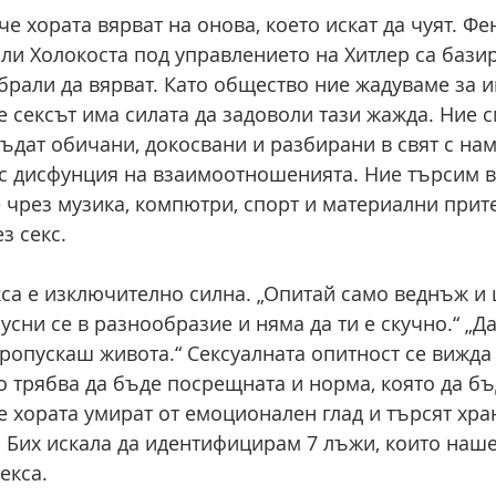
че хората вярват на онова, което искат да чуят. Фе
ли Холокоста под управлението на Хитлер са базир
збрали да вярват. Като общество ние жадуваме за и
 сексът има силата да задоволи тази жажда. Ние с
бъдат обичани, докосвани и разбирани в свят с на
с дисфунция на взаимоотношенията. Ние търсим в
е чрез музика, компютри, спорт и материални прит
з секс.
са е изключително силна. „Опитай само веднъж и
усни се в разнообразие и няма да ти е скучно.“ „Д
пропускаш живота.“ Сексуалната опитност се вижда
то трябва да бъде посрещната и норма, която да бъ
че хората умират от емоционален глад и търсят хра
 Бих искала да идентифицирам 7 лъжи, които наш
екса.