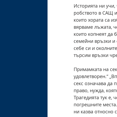
Историята ни учи, 
робството в САЩ и
които хората са и
вярваме лъжата, че
които копнеят да 
семейни връзки и 
себе си и околнит
търсим връзки чре
Примамката на сек
удовлетворен.“ „Вп
секс означава да 
право, нужда, коя
Трагедията тук е, 
погрешните места.
ни казва относно с