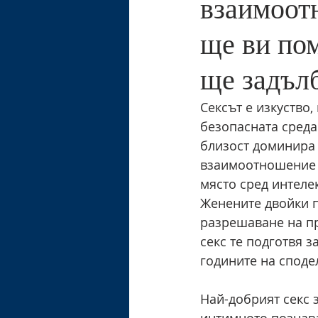
взаимоотн
ще ви пом
ще задълб
Сексът е изкуство,
безопасната среда
близост доминира 
взаимоотношение с
място сред интеле
Женените двойки п
разрешаване на п
секс те подготвя з
годините на споде
Най-добрият секс з
интимното познава