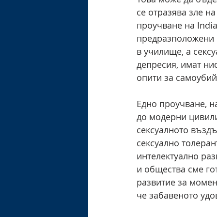
се отразява зле н
проучване на India
предразположени к
в училище, а секс
депресия, имат нис
опити за самоубий
Едно проучване, н
до модерни цивили
сексуалното въздъ
сексуално толеран
интелектуално раз
и общества сме го
развитие за момен
че забавеното удо