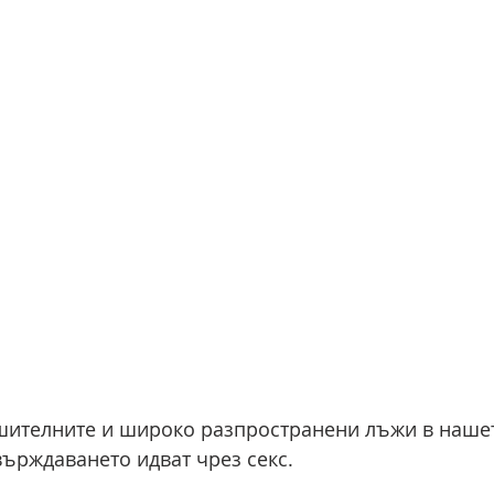
ушителните и широко разпространени лъжи в наше
върждаването идват чрез секс.