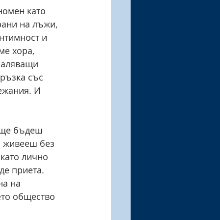
номен като 
ани на лъжи, 
нтимност и 
ме хора, 
маляващи 
ръзка със 
ежания. И 
 ще бъдеш 
а живееш без 
 като лично 
де приета.
на на 
ето общество 