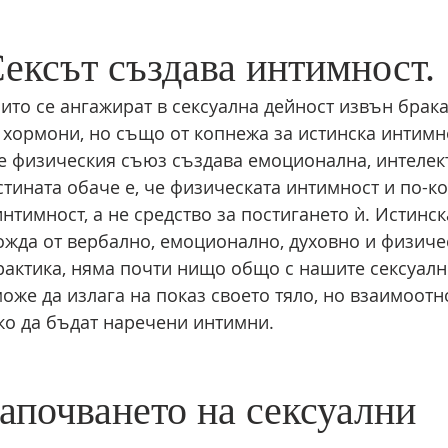
ексът създава интимност.
оито се ангажират в сексуална дейност извън брака
хормони, но също от копнежа за истинска интимно
 че физическия съюз създава емоционална, интелек
стината обаче е, че физическата интимност и по-к
интимност, а не средство за постигането ѝ. Истинск
жда от вербално, емоционално, духовно и физиче
рактика, няма почти нищо общо с нашите сексуалн
може да излага на показ своето тяло, но взаимоот
ко да бъдат наречени интимни.
апочването на сексуални 