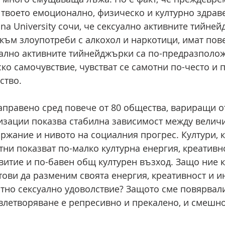
а твоето емоционално, физическо и културно здрав
na University сочи, че сексуално активните тийней
ъм злоупотреби с алкохол и наркотици, имат пов
уално активните тийнейджърки са по-предразполо
ко самочувствие, чувстват се самотни по-често и 
ство.
аправено сред повече от 80 общества, вариращи о
зации показва стабилна зависимост между величи
ржание и нивото на социалния прогрес. Култури, к
тни показват по-малко културна енергия, креативно
витие и по-бавен общ културен възход. Защо ние к
тови да разменим своята енергия, креативност и и
тно сексуално удоволствие? Защото сме повярвали
влетворяване е репресивно и прекалено, и смешн