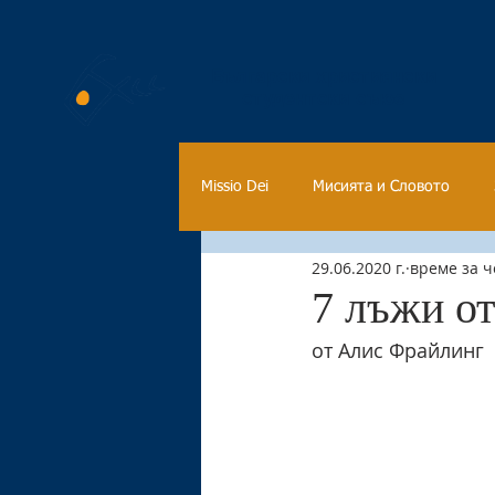
Български християнски
студентски съюз
Missio Dei
Мисията и Словото
29.06.2020 г.
време за ч
Студентски живот
7 лъжи от
от Алис Фрайлинг