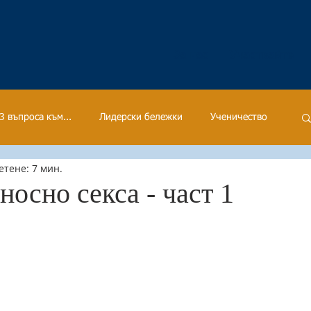
За нас
Участвайте
3 въпроса към...
Лидерски бележки
Ученичество
етене: 7 мин.
носно секса - част 1