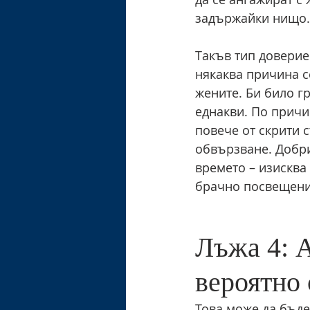
задържайки нищо.
Такъв тип доверие 
някаква причина с
жените. Би било гр
еднакви. По причи
повече от скрити с
обвързване. Добри
времето – изисква
брачно посвещени
Лъжа 4: А
вероятно 
Това може да бъде