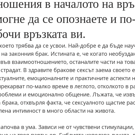
ошения в началото на връ
огне да се опознаете и по
очи връзката ви.
 което трябва да се усвои. Най-добре е да бъде нау
 на законния брак. Истината е, че когато необузда
във взаимоотношението, останалите части на това
традат. В здравите бракове сексът заема своето е
ктуалните, емоционалните и практичните аспекти н
рекарват по-малко време в леглото, отколкото в ра
роблеми и емоционално общение. Лъжата, че изв
а брака, отхвърля факта, че сексуалното щастие ра
лена интимност в много области на живота.
апочва в ума. Зависи не от чувствени стимулации, 
не на твоя партньор. Библията използва думата „п