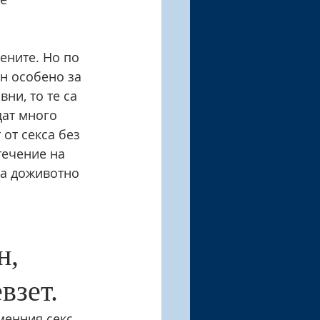
ените. Но по 
н особено за 
ни, то те са 
ат много 
 от секса без 
течение на 
на доживотно 
н, 
взет.
менния секс 