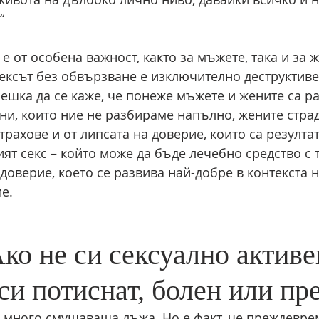
“
е от особена важност, както за мъжете, така и за ж
ексът без обвързване е изключително деструктиве
ешка да се каже, че понеже мъжете и жените са рав
ни, които ние не разбираме напълно, жените страд
трахове и от липсата на доверие, които са резултат
ят секс – който може да бъде лечебно средство с 
 доверие, което се развива най-добре в контекста 
е.
ко не си сексуално активе
си потиснат, болен или пре
 много смущаваща лъжа. Но е факт, че преждевре