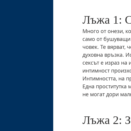
Лъжа 1: С
Много от онези, к
само от бушуващи 
човек. Те вярват,
духовна връзка. И
сексът е израз на 
интимност произхо
Интимността, на п
Една проститутка 
не могат дори мал
Лъжа 2: З