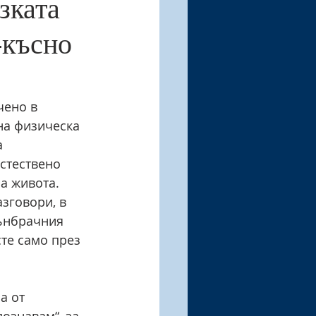
зката 
-късно 
чено в 
на физическа 
 
стествено 
а живота. 
зговори, в 
ънбрачния 
сте само през 
а от 
ознавам“, за 