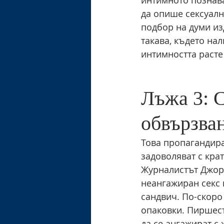
да опише сексуалния
подбор на думи из
такава, където на
интимността расте
Лъжа 3: С
обвързван
Това пропагандира
задоволяват с крат
Журналистът Джорд
неангажиран секс 
сандвич. По-скоро
опаковки. Пиршест
да се ангажират с