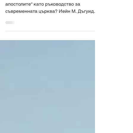
апостолите?
Кога и как да използваме „Деяния на
апостолите“ като ръководство за
съвременната църква? Иейн М. Дъгуид
(Адаптирано от:...