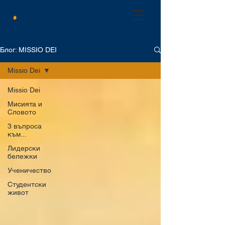
Български християнски
студентски съюз
Блог: MISSIO DEI
Missio Dei
Missio Dei
Мисията и
Словото
3 въпроса
към...
Лидерски
бележки
Ученичество
Студентски
живот