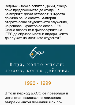
Веднъж някой е попитал Джим, “Защо
прие предложението да отидеш в
България?” Джим отговаря: “Първата
причина беше самата България...
втората беше студентското служение,
но решаващ фактор се оказа IFES.
Силно вярвах във философията на
IFES да обучава местни лидери, които
да служат на местните студенти.”
Вяра, която мисли;
любов, която действа.
1996 - 1999
В този период БХСС се превръща в
истинско национално движение
въпреки някои по-малки или по-