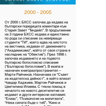
2000 - 2005
От 2000 г. БХСС започва да издава на
български поредицата коментари към
Стария Завет “Тиндейл”. В продължение
на 3 години БХСС издава и единствено
по рода си списание за невярващи
студенти “ТИ”, което идва на мястото
на вестника, издаван от движението
(“Академисимо”, който от своя страна е
наследник на “Обектив”). През 1998 г.
започва издаването и на първото
българско богословско списание
(“Българско богословие”). В екипа е
назначен книгоразпространител –
Марти Райчинов. Назначава се “Съвет
за издателска дейност”, в който влизат
Чавдар Хаджиев, Мартин Райчинов и
Цветелина Илиева. С тяхна помощ в
началото на новото десетилетие се
издават и други интересни заглавия:
“Елиас”, “Психология на молитвата”,
“Нека силата бъде с теб”, “Kино и