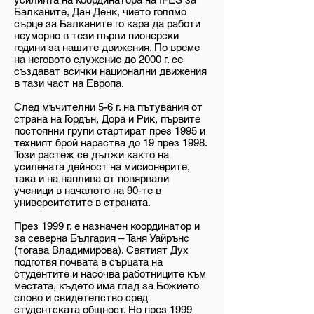
Балканите, Дан Денк, чието голямо
сърце за Балканите го кара да работи
неуморно в тези първи пионерски
години за нашите движения. По време
на неговото служение до 2000 г. се
създават всички национални движения
в тази част на Европа.
След мъчителни 5-6 г. на пътувания от
страна на Гордън, Дора и Рик, първите
постоянни групи стартират през 1995 и
техният брой нараства до 19 през 1998.
Този растеж се дължи както на
усилената дейност на мисионерите,
така и на наплива от повярвали
ученици в началото на 90-те в
университетите в страната.
През 1999 г. е назначен координатор и
за северна България – Таня Уайрънс
(тогава Владимирова). Святият Дух
подготвя почвата в сърцата на
студентите и насочва работниците към
местата, където има глад за Божието
слово и свидетелство сред
студентската общност. Но през 1999