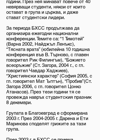
години. През нея минават повече от 40
невярващи студенти, някои от които
остават в група и църква, и даже
стават студентски лидери.
За периода БХСС продължава да
организира ежегодни национални
конференции. Темите са: “1 Тимотей”
(Варна 2002, Найджъл Ленъкс),
“Тясната врата” (юбилейна 10 годишна
конференция във В. Търново, с главен
говорител Рик Филингъм), “Божието
всеоръжие” (Ст. Загора, 2004 г., с гл.
говорител Чавдар Хаджиев),
“Християнски характер” (София 2005, с
гл. говорител Мат Ъптън), “Пробив”(Ст.
Загора 2006, с гл. говорител Цонко
Атанасов). През тези години тя се
провежда навръх студентския празник
8 декември.
Групата в Благоевград е сформирана
2003 г. През
2004-2005
г. Дарена и Ети
Маринова споделят грижите за тази
група.
През 2003 г. в БХСС се приема