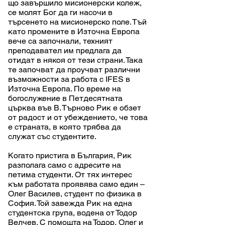
що завършило мисионерски колеж,
се молят Бог да ги насочи в
търсенето на мисионерско поле. Тъй
като промените в Източна Европа
вече са започнали, техният
преподавател им предлага да
отидат в някоя от тези страни. Така
те започват да проучват различни
възможности за работа с IFES в
Източна Европа. По време на
богослужение в Петдесятната
църква във В. Търново Рик е обзет
от радост и от убеждението, че това
е страната, в която трябва да
служат със студентите.
Когато пристига в България, Рик
разполага само с адресите на
петима студенти. От тях интерес
към работата проявява само един –
Олег Василев, студент по физика в
София. Той завежда Рик на една
студентска група, водена от Тодор
Велчев. С помощта на Тодор, Олег и