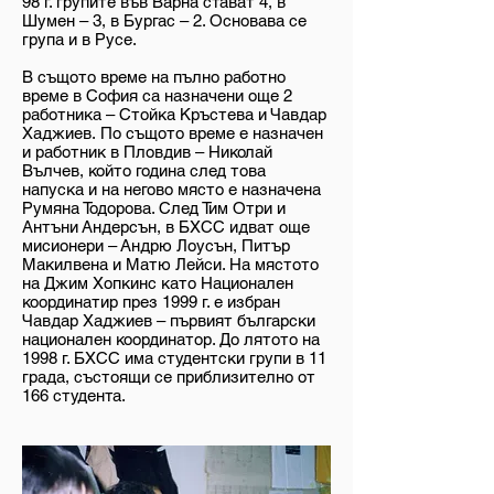
98 г. групите във Варна стават 4, в
Шумен – 3, в Бургас – 2. Основава се
група и в Русе.
В същото време на пълно работно
време в София са назначени още 2
работника – Стойка Кръстева и Чавдар
Хаджиев. По същото време е назначен
и работник в Пловдив – Николай
Вълчев, който година след това
напуска и на негово място е назначена
Румяна Тодорова. След Тим Отри и
Антъни Андерсън, в БХСС идват още
мисионери – Андрю Лоусън, Питър
Макилвена и Матю Лейси. На мястото
на Джим Хопкинс като Национален
координатир през 1999 г. е избран
Чавдар Хаджиев – първият български
национален координатор. До лятото на
1998 г. БХСС има студентски групи в 11
града, състоящи се приблизително от
166 студента.