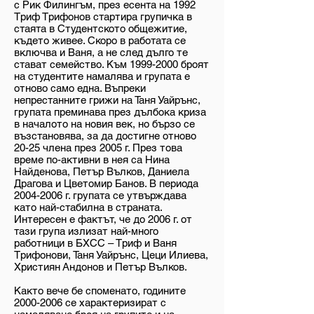
с Рик Филингъм, през есента на 1992
Триф Трифонов стартира групичка в
стаята в Студентското общежитие,
където живее. Скоро в работата се
включва и Ваня, а не след дълго те
стават семейство. Към
1999-2000
броят
на студентите намалява и групата е
отново само една. Въпреки
непрестанните грижи на Таня Уайрънс,
групата преминава през дълбока криза
в началото на новия век, но бързо се
възстановява, за да достигне отново
20-25 члена през 2005 г. През това
време по-активни в нея са Нина
Найденова, Петър Вълков, Даниела
Драгова и Цветомир Банов. В периода
2004-2006
г. групата се утвърждава
като най-стабилна в страната.
Интересен е фактът, че до 2006 г. от
тази група излизат най-много
работници в БХСС – Триф и Ваня
Трифонови, Таня Уайрънс, Цеци Илиева,
Християн Андонов и Петър Вълков.
Както вече бе споменато, годините
2000-2006
се характеризират с