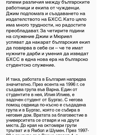
големи различия между българските
работници и екипа от чужденци.
Джим подпомага и създаването на
издателството на БХСС. Като цяло
има много трудности, но радостите
преобладават. За четирите години
на служение Джим и Мюриел
успяват да накарат българския екип
да повярва в себе си – че те имат
нужните дарби и умения да изведат
БХСС в една нова ера на българско
студентско служение.
И така, работата в България напредва
значително. През есента на 1996 г. се
създава група във Варна. Един от
студентите в нея, Илия Илиев, е
задочен студент от Бургас. С негова
помощ седмица по-късно е създадена
група и в Бургас, която се събира в
неговия дом. Вратата за благовестие в
университета се отваря и на други
места. До края на октомври групи
тръгват и в Ямбол и Шумен. През 1997-