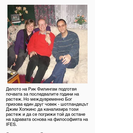
Делото на Рик Филингам подготвя
почвата за последвалите години на
растеж. Но междувременно Бог
призова един друг човек - шотландецът
Джим Хопкинс да канализира този
растеж и да се погрижи той да остане
на здравата основа на философията на
IFES.