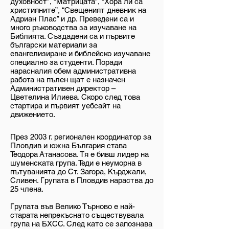
духовност”, “Матрицата”, “Хора ли са
християните”, “Свещеният дневник на
Адриан Плас” и др. Преведени са и
много ръководства за изучаване на
Библията. Създадени са и първите
български материали за
евангелизиране и библейско изучаване
специално за студенти. Поради
нарасналия обем административна
работа на пълен щат е назначен
Административен директор –
Цветелина Илиева. Скоро след това
стартира и първият уебсайт на
движението.
През 2003 г. регионален координатор за
Пловдив и южна България става
Теодора Атанасова. Тя е бивш лидер на
шуменската група. Теди е неуморна в
пътуванията до Ст. Загора, Кърджали,
Сливен. Групата в Пловдив нараства до
25 члена.
Групата във Велико Търново е най-
старата непрекъснато съществувала
група на БХСС. След като се запознава