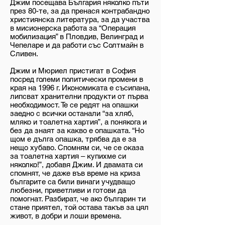
Джим посещава България няколко пъти
през 80-те, за да пренася контрабандно
християнска литература, за да участва
в мисионерска работа за “Операция
мобилизация” в Пловдив, Велинград и
Чепеларе и да работи със Солтмайн в
Сливен.
Джим и Мюриел пристигат в София
посред големи политически промени в
края на 1996 г. Икономиката е съсипана,
липсват хранителни продукти от първа
необходимост. Те се редят на опашки
заедно с всички останали “за хляб,
мляко и тоалетна хартия”, а понякога и
без да знаят за какво е опашката. “Но
щом е дълга опашка, трябва да е за
нещо хубаво. Спомням си, че се оказа
за тоалетна хартия – купихме си
няколко!”, добавя Джим. И двамата си
спомнят, че даже във време на криза
българите са били винаги учудващо
любезни, приветливи и готови да
помогнат. Разбират, че ако българин ти
стане приятел, той остава такъв за цял
живот, в добри и лоши времена.