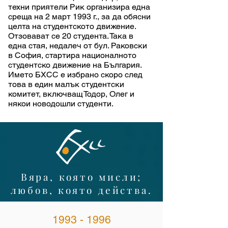
техни приятели Рик организира една
среща на 2 март 1993 г., за да обясни
целта на студентското движение.
Отзовават се 20 студента. Така в
една стая, недалеч от бул. Раковски
в София, стартира националното
студентско движение на България.
Името БХСС е избрано скоро след
това в един малък студентски
комитет, включващ Тодор, Олег и
някои новодошли студенти.
Вяра, която мисли;
любов, която действа.
1993 - 1996