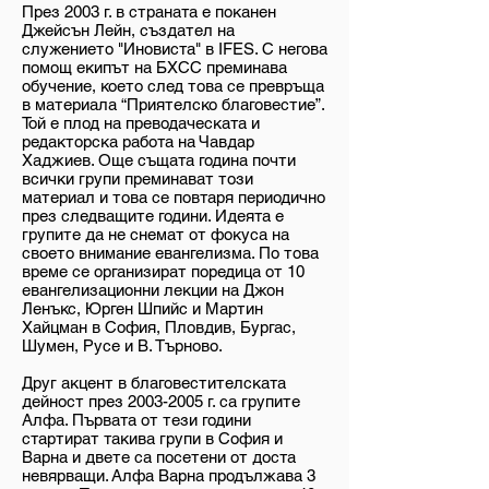
През 2003 г. в страната е поканен
Джейсън Лейн, създател на
служението "Иновиста" в IFES. С негова
помощ екипът на БХСС преминава
обучение, което след това се превръща
в материала “Приятелско благовестие”.
Той е плод на преводаческата и
редакторска работа на Чавдар
Хаджиев. Още същата година почти
всички групи преминават този
материал и това се повтаря периодично
през следващите години. Идеята е
групите да не снемат от фокуса на
своето внимание евангелизма. По това
време се организират поредица от 10
евангелизационни лекции на Джон
Ленъкс, Юрген Шпийс и Мартин
Хайцман в София, Пловдив, Бургас,
Шумен, Русе и В. Търново.
Друг акцент в благовестителската
дейност през
2003-2005
г. са групите
Алфа. Първата от тези години
стартират такива групи в София и
Варна и двете са посетени от доста
невярващи. Алфа Варна продължава 3