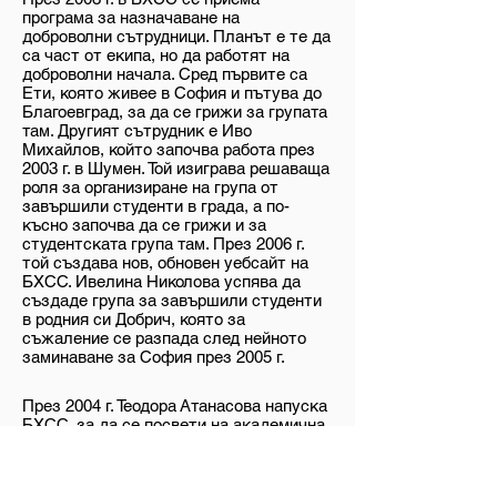
програма за назначаване на
доброволни сътрудници. Планът е те да
са част от екипа, но да работят на
доброволни начала. Сред първите са
Ети, която живее в София и пътува до
Благоевград, за да се грижи за групата
там. Другият сътрудник е Иво
Mихайлов, който започва работа през
2003 г. в Шумен. Той изиграва решаваща
роля за организиране на група от
завършили студенти в града, а по-
късно започва да се грижи и за
студентската група там. През 2006 г.
той създава нов, обновен уебсайт на
БХСС. Ивелина Николова успява да
създаде група за завършили студенти
в родния си Добрич, която за
съжаление се разпада след нейното
заминаване за София през 2005 г.
През 2004 г. Теодора Атанасова напуска
БХСС, за да се посвети на академична
кариера в Шуменския университет. На
нейно място в Пловдив е назначена
Лиляна Кръстева. А през 2006 г. на