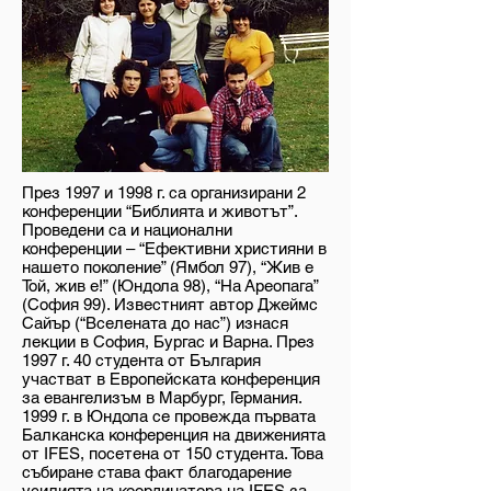
През 1997 и 1998 г. са организирани 2
конференции “Библията и животът”.
Проведени са и национални
конференции – “Ефективни християни в
нашето поколение” (Ямбол 97), “Жив е
Той, жив е!” (Юндола 98), “На Ареопага”
(София 99). Известният автор Джеймс
Сайър (“Вселената до нас”) изнася
лекции в София, Бургас и Варна. През
1997 г. 40 студента от България
участват в Европейската конференция
за евангелизъм в Марбург, Германия.
1999 г. в Юндола се провежда първата
Балканска конференция на движенията
от IFES, посетена от 150 студента. Това
събиране става факт благодарение
усилията на координатора на IFES за