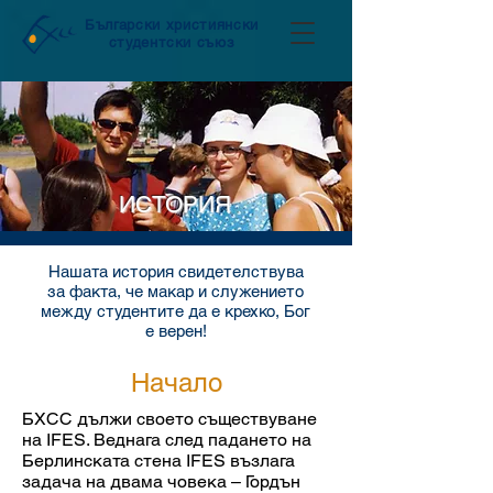
Български християнски
студентски съюз
ИСТОРИЯ
Нашата история свидетелствува
за факта, че макар и служението
между студентите да е крехко, Бог
е верен!
Начало
БХСС дължи своето съществуване
на IFES. Веднага след падането на
Берлинската стена IFES възлага
задача на двама човека – Гордън