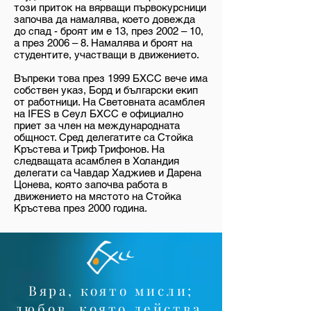
този приток на вярващи първокурсници
започва да намалява, което довежда
до спад - броят им е 13, през 2002 – 10,
а през 2006 – 8. Намалява и броят на
студентите, участващи в движението.
Въпреки това през 1999 БХСС вече има
собствен указ, Борд и български екип
от работници. На Световната асамблея
на IFES в Сеул БХСС е официално
приет за член на международната
общност. Сред делегатите са Стойка
Кръстева и Триф Трифонов. На
следващата асамблея в Холандия
делегати са Чавдар Хаджиев и Дарена
Цонева, която започва работа в
движението на мястото на Стойка
Кръстева през 2000 година.
Вяра, която мисли;
любов, която действа.