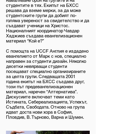
намаляване броя на групите и на
студентите в тях. Екипът на БХСС
решава да вземе мерки, за да може
студентските групи да добият по-
голяма увереност за свидетелство и да
създават ученици на Христос.
Националният координатор Чавдар
Хаджиев създава евангелизационен
материал “Кой е?”
С помощта на UCCF Англия е издадено
евангелието от Марк с нов, специално
направен за студенти дизайн. Няколко
десетки невярващи студенти
посещават специално организираните
за целта групи. Следващата 2001
година екипът на БХСС създава друг,
този път предевангелизационен
материал, наречен “Алтернатива”.
Дискусиите включват теми като
Истината, Себереализацията, Успехът,
Съдбата, Свободата. Отново на група
идват доста нови хора в София,
Пловдив, В. Търново, Варна и Шумен.