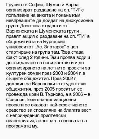
Групите в София, Шумен и Варна
организират раздаване на сп. “ТИ” с
попълване на анкета и покана към
невярващите да дойдат на дискусионна
група. Десетина студенти от
Варненската и Шуменската групи
правят акция с раздаване на сп. “ТИ” в
общежитията на Бургаския
университет „Ас. Златаров” с цел
стартиране на група там. Това става
факт след 2 години. Тази проява води и
до създаване на нови контакти и до
организирането на летните проекти за
културен обмен през 2003 и 2004 г. в
същите общежития. През 2002 г.
домакин са Варненските студентски
общежития, през 2005 проектът се
провежда край В. Търново, а в 2006 – в
Созопол. Тези евангелизационни
проекти се оказват най-ефективното
средство за споделяне на благата вест
с непринудения приятелски
евангелизъм, залегнал в основата на
програмата му.