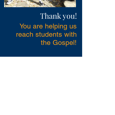
Thank you!
You are helping us
reach students with
the Gospel!
БЪЛГАРСКИ ХРИСТИЯНСКИ
СТУДЕНТСКИ СЪЮЗ
бул. Христо Ботев 13, ап. 8,
София
България
office@bhss-org.com
02/
953 1092
Търси
/
Политика за поверителност
/
Вход