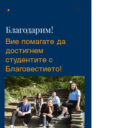
Български християнски
студентски съюз
Благодарим!
Вие помагате да
достигнем
студентите с
Благовестието!