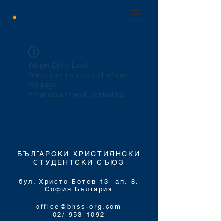
Български християнски
студентски съюз
Widget Didn’t Load
Check your internet and refresh
this page.
If that doesn’t work, contact us.
БЪЛГАРСКИ ХРИСТИЯНСКИ
СТУДЕНТСКИ СЪЮЗ
бул. Христо Ботев 13, ап. 8,
София
България
office@bhss-org.com
02/
953 1092