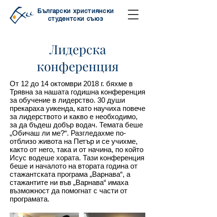
Български християнски
студентски съюз
Лидерска
конференция
От 12 до 14 октомври 2018 г. бяхме в
Трявна за нашата годишна конференция
за обучение в лидерство. 30 души
прекараха уикенда, като научиха повече
за лидерството и какво е необходимо,
за да бъдеш добър водач. Темата беше
„Обичаш ли ме?“. Разгледахме по-
отблизо живота на Петър и се учихме,
както от него, така и от начина, по който
Исус водеше хората. Тази конференция
беше и началото на втората година от
стажантската програма „Варнава“, а
стажантите ни във „Варнава“ имаха
възможност да помогнат с части от
програмата.