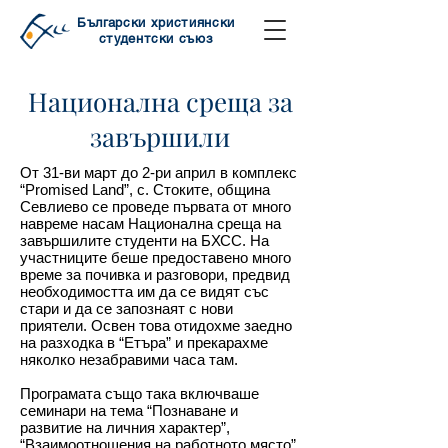
Български християнски
студентски съюз
Национална среща за
завършили
От 31-ви март до 2-ри април в комплекс
“Promised Land”, с. Стоките, община
Севлиево се проведе първата от много
навреме насам Национална среща на
завършилите студенти на БХСС. На
участниците беше предоставено много
време за почивка и разговори, предвид
необходимостта им да се видят със
стари и да се запознаят с нови
приятели. Освен това отидохме заедно
на разходка в “Етъра” и прекарахме
няколко незабравими часа там.
Програмата също така включваше
семинари на тема “Познаване и
развитие на личния характер”,
“Взаимоотношения на работното място”,