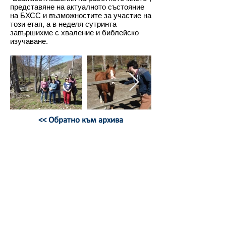
представяне на актуалното състояние
на БХСС и възможностите за участие на
този етап, а в неделя сутринта
завършихме с хваление и библейско
изучаване.
<< Обратно към архива
БЪЛГАРСКИ ХРИСТИЯНСКИ
СТУДЕНТСКИ СЪЮЗ
бул. Христо Ботев 13, ап. 8,
София
България
office@bhss-org.com
02/
953 1092