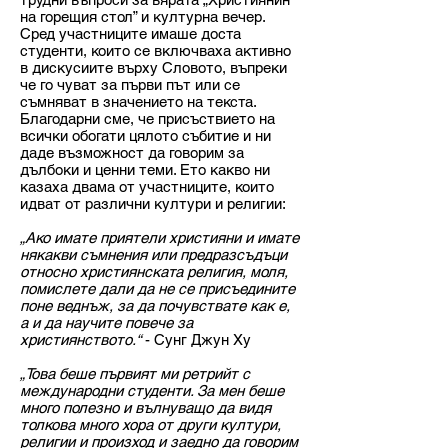
на горещия стол” и културна вечер.
Сред участниците имаше доста
студенти, които се включваха активно
в дискусиите върху Словото, въпреки
че го чуват за първи път или се
съмняват в значението на текста.
Благодарни сме, че присъствието на
всички обогати цялото събитие и ни
даде възможност да говорим за
дълбоки и ценни теми. Ето какво ни
казаха двама от участниците, които
идват от различни култури и религии:
„Ако имате приятели християни и имате
някакви съмнения или предразсъдъци
относно християнската религия, моля,
помислете дали да не се присъедините
поне веднъж, за да почувствате как е,
а и да научите повече за
християнството.“
- Сунг Джун Ху
„Това беше първият ми ретрийт с
международни студенти. За мен беше
много полезно и вълнуващо да видя
толкова много хора от други култури,
религии и произход и заедно да говорим