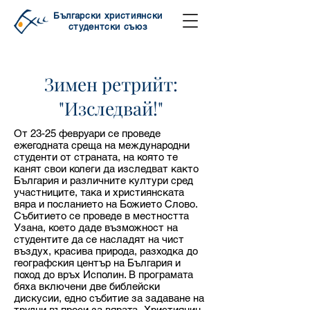
Български християнски
студентски съюз
Зимен ретрийт:
"Изследвай!"
От 23-25 февруари се проведе
ежегодната среща на международни
студенти от страната, на която те
канят свои колеги да изследват както
България и различните култури сред
участниците, така и християнската
вяра и посланието на Божието Слово.
Събитието се проведе в местността
Узана, което даде възможност на
студентите да се насладят на чист
въздух, красива природа, разходка до
географския център на България и
поход до връх Исполин. В програмата
бяха включени две библейски
дискусии, едно събитие за задаване на
трудни въпроси за вярата „Християнин