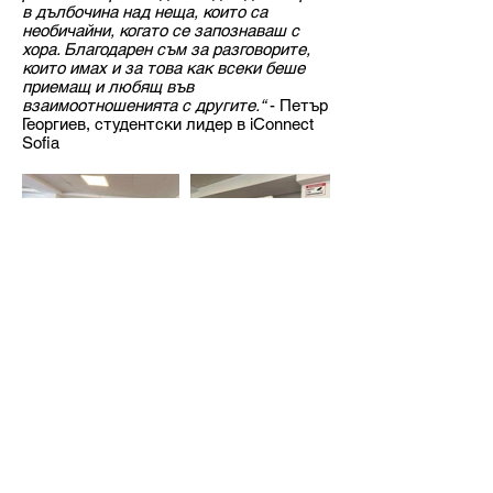
в дълбочина над неща, които са
необичайни, когато се запознаваш с
хора. Благодарен съм за разговорите,
които имах и за това как всеки беше
приемащ и любящ във
взаимоотношенията с другите.“
- Петър
Георгиев, студентски лидер в iConnect
Sofia
<< Обратно към архива
БЪЛГАРСКИ ХРИСТИЯНСКИ
СТУДЕНТСКИ СЪЮЗ
бул. Христо Ботев 13, ап. 8,
София
България