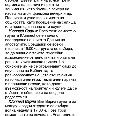
събират двете групи на всяка трета
седмица за различни приятни
занимания, като боулинг, вечери на
настолни игри, филмови вечери и др.
Планират и участие в живота на
общността, като посещение на селища
или присъединяване към каузи.
IConnect София
: През този семестър
групата IConnect се е заела с
изследване на книгата Деяния на
апостолите. Срещайки се всеки
вторник в 19:00 ч., групата се събира,
за да вникне в текста, търсейки
вдъхновение от действията и опита на
ранната християнска църква. Но
сбирките им не се ограничават само до
изучаване на Библията; те
разнообразяват нещата със събития
като настолни игри, тематични партита
и планински походи, като дават
възможност на приятели и колеги да се
съберат в общение и да споделят
радостта си.
IConnect Варна
: Във Варна групата за
международни студенти се събира
всяка неделя в 17:30 ч. През този
семестър те се впускат в Евангелието