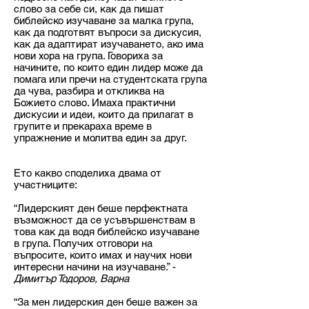
слово за себе си, как да пишат
библейско изучаване за малка група,
как да подготвят въпроси за дискусия,
как да адаптират изучаването, ако има
нови хора на група. Говориха за
начините, по които един лидер може да
помага или пречи на студентската група
да чува, разбира и откликва на
Божието слово. Имаха практични
дискусии и идеи, които да прилагат в
групите и прекараха време в
упражнение и молитва един за друг.
Ето какво споделиха двама от
участниците:
“Лидерският ден беше перфектната
възможност да се усъвършенствам в
това как да водя библейско изучаване
в група. Получих отговори на
въпросите, които имах и научих нови
интересни начини на изучаване.” -
Димитър Тодоров, Варна
“За мен лидерския ден беше важен за