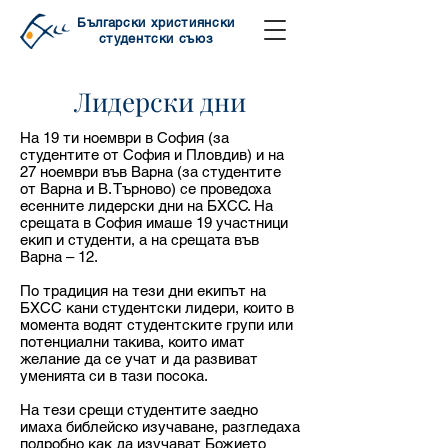
Български християнски
студентски съюз
Лидерски дни
На 19 ти ноември в София (за
студентите от София и Пловдив) и на
27 ноември във Варна (за студентите
от Варна и В. Търново) се проведоха
есенните лидерски дни на БХСС. На
срещата в София имаше 19 участници
екип и студенти, а на срещата във
Варна – 12.
По традиция на тези дни екипът на
БХСС кани студентски лидери, които в
момента водят студентските групи или
потенциални такива, които имат
желание да се учат и да развиват
уменията си в тази посока.
На тези срещи студентите заедно
имаха библейско изучаване, разгледаха
подробно как да изучават Божието