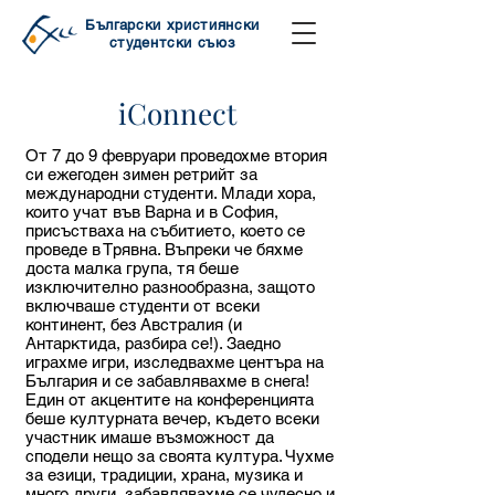
Български християнски
студентски съюз
iConnect
От 7 до 9 февруари проведохме втория
си ежегоден зимен ретрийт за
международни студенти. Млади хора,
които учат във Варна и в София,
присъстваха на събитието, което се
проведе в Трявна. Въпреки че бяхме
доста малка група, тя беше
изключително разнообразна, защото
включваше студенти от всеки
континент, без Австралия (и
Антарктида, разбира се!). Заедно
играхме игри, изследвахме центъра на
България и се забавлявахме в снега!
Един от акцентите на конференцията
беше културната вечер, където всеки
участник имаше възможност да
сподели нещо за своята култура. Чухме
за езици, традиции, храна, музика и
много други, забавлявахме се чудесно и