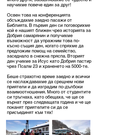
научихме повече един за друг!
Освен това на конференцията
обсъждахме заедно пасажи от
Библията. В първия ден си поговорихме
кой е нашият ближен чрез историята за
Добрия самарянин и получихме
възможност да упражним това по-
късно същия ден, когато спряхме да
предложим помощ на семейство,
заседнало в снежна пряспа. Вторият
ден учихме за Исус като Добрия пастир
чрез Псалм 23 и храненето на 5000-те.
Беше страхотно време заедно и всички
се наслаждавахме да срещнем нови
приятели и да изградим по-дълбоки
взаимоотношения. Много от студентите
си тръгнаха, като обещаха, че ще се
върнат през следващата година и че ще
поканят приятелите си да се
присъединят към тях!