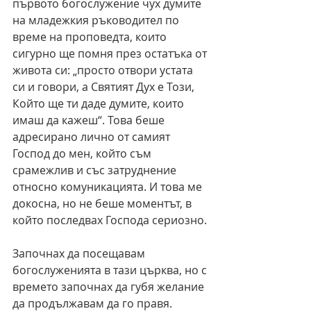
първото богослужение чух думите 
на младежкия ръководител по 
време на проповедта, които 
сигурно ще помня през остатъка от 
живота си: „просто отвори устата 
си и говори, а Святият Дух е Този, 
Който ще ти даде думите, които 
имаш да кажеш“. Това беше 
адресирано лично от самият 
Господ до мен, който съм 
срамежлив и със затруднение 
относно комуникацията. И това ме 
докосна, но не беше моментът, в 
който последвах Господа сериозно.
Започнах да посещавам 
богослуженията в тази църква, но с 
времето започнах да губя желание 
да продължавам да го правя. 