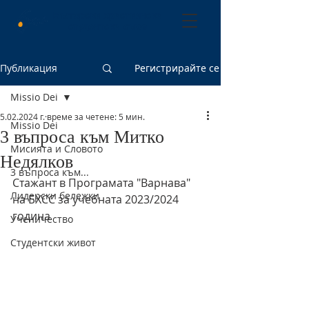
Български християнски
студентски съюз
Публикация
Регистрирайте се
Missio Dei
5.02.2024 г.
време за четене: 5 мин.
Missio Dei
3 въпроса към Митко
Мисията и Словото
Недялков
3 въпроса към...
Стажант в Програмата "Варнава" 
Лидерски бележки
на БХСС за учебната 2023/2024 
година
Ученичество
Студентски живот