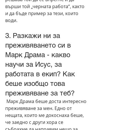
върши той „черната работа“, както 
и да бъде пример за тези, които 
води.
3. Разкажи ни за 
преживяването си в 
Марк Драма - какво 
научи за Исус, за 
работата в екип? Как 
беше изобщо това 
преживяване за теб?
 Марк Драма беше доста интересно 
преживяване за мен. Едно от 
нещата, които ме докоснаха беше, 
че заедно с други хора се 
събрахме да направим нещо за 