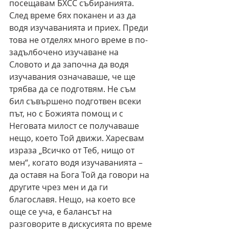
посещавам БХСС събиранията. 
След време бях поканен и аз да 
водя изучаванията и приех. Преди 
това не отделях много време в по-
задълбочено изучаване на 
Словото и да започна да водя 
изучавания означаваше, че ще 
трябва да се подготвям. Не съм 
бил съвършено подготвен всеки 
път, но с Божията помощ и с 
Неговата милост се получаваше 
нещо, което Той движи. Харесвам 
израза „Всичко от Теб, нищо от 
мен“, когато водя изучаванията – 
да оставя на Бога Той да говори на 
другите чрез мен и да ги 
благославя. Нещо, на което все 
още се уча, е балансът на 
разговорите в дискусията по време 