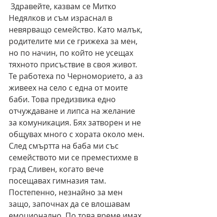
 Здравейте, казвам се Митко 
Недялков и съм израснал в 
невярващо семейство. Като малък, 
родителите ми се грижеха за мен, 
но по начин, по който не усещах 
тяхното присъствие в своя живот. 
Те работеха по Черноморието, а аз 
живеех на село с една от моите 
баби. Това предизвика едно 
отчуждаване и липса на желание 
за комуникация. Бях затворен и не 
общувах много с хората около мен. 
След смъртта на баба ми със 
семейството ми се преместихме в 
град Сливен, когато вече 
посещавах гимназия там. 
Постепенно, незнайно за мен 
защо, започнах да се влошавам 
емоционално. По това време имах 