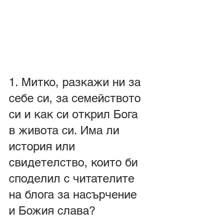
1. Митко, разкажи ни за 
себе си, за семейството 
си и как си открил Бога 
в живота си. Има ли 
история или 
свидетелство, които би 
споделил с читателите 
на блога за насърчение 
и Божия слава?