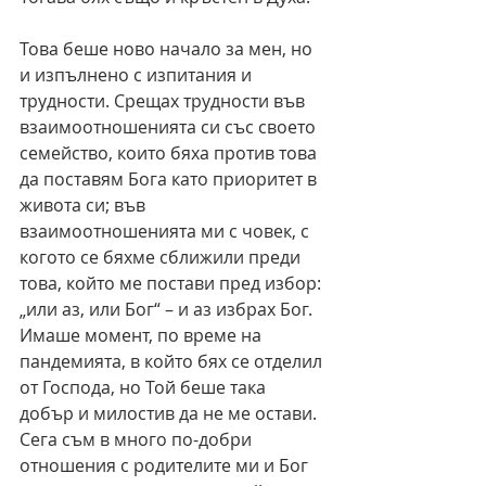
Това беше ново начало за мен, но 
и изпълнено с изпитания и 
трудности. Срещах трудности във 
взаимоотношенията си със своето 
семейство, които бяха против това 
да поставям Бога като приоритет в 
живота си; във 
взаимоотношенията ми с човек, с 
когото се бяхме сближили преди 
това, който ме постави пред избор: 
„или аз, или Бог“ – и аз избрах Бог. 
Имаше момент, по време на 
пандемията, в който бях се отделил 
от Господа, но Той беше така 
добър и милостив да не ме остави. 
Сега съм в много по-добри 
отношения с родителите ми и Бог 