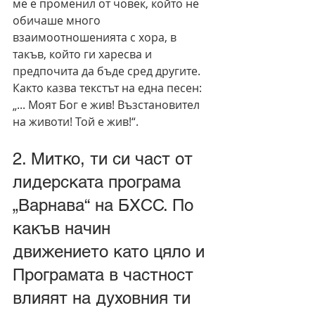
ме е променил от човек, който не 
обичаше много 
взаимоотношенията с хора, в 
такъв, който ги харесва и 
предпочита да бъде сред другите. 
Както казва текстът на една песен: 
„... Моят Бог е жив! Възстановител 
на животи! Той е жив!“.
2. Митко, ти си част от 
лидерската програма 
„Варнава“ на БХСС. По 
какъв начин 
движението като цяло и 
Програмата в частност 
влияят на духовния ти 