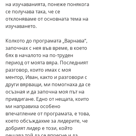
на изучаванията, понеже понякога 
се получава така, че се 
отклоняваме от основната тема на 
изучаването.
Колкото до програмата „Варнава“, 
започнах с нея във време, в което 
бях в началото на по-труден 
период от моята вяра. Последният 
разговор, които имах с моя 
ментор, Иван, както и разговори с 
други вярващи, ми помогнаха да се 
осъзная и да започна моя път на 
привдигане. Едно от нещата, които 
ми направиха особено 
впечатление от програмата, е това, 
което обсъждахме за лидерите, че 
добрият лидер е този, който 
решава той да се впрегне и да 