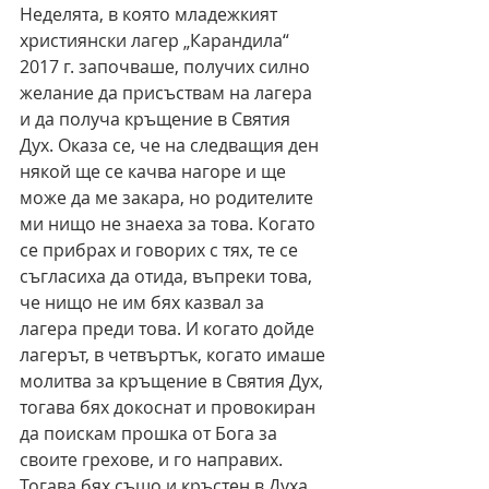
Неделята, в която младежкият 
християнски лагер „Карандила“ 
2017 г. започваше, получих силно 
желание да присъствам на лагера 
и да получа кръщение в Святия 
Дух. Оказа се, че на следващия ден 
някой ще се качва нагоре и ще 
може да ме закара, но родителите 
ми нищо не знаеха за това. Когато 
се прибрах и говорих с тях, те се 
съгласиха да отида, въпреки това, 
че нищо не им бях казвал за 
лагера преди това. И когато дойде 
лагерът, в четвъртък, когато имаше 
молитва за кръщение в Святия Дух, 
тогава бях докоснат и провокиран 
да поискам прошка от Бога за 
своите грехове, и го направих. 
Тогава бях също и кръстен в Духа.