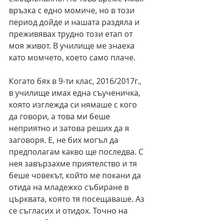
връзка с едно момиче, но в този 
период дойде и нашата раздяла и 
преживявах трудно този етап от 
моя живот. В училище ме знаеха 
като момчето, което само плаче.
Когато бях в 9-ти клас, 2016/2017г., 
в училище имах една съученичка, 
която изглежда си нямаше с кого 
да говори, а това ми беше 
неприятно и затова реших да я 
заговоря. Е, не бих могъл да 
предполагам какво ще последва. С 
нея завързахме приятелство и тя 
беше човекът, който ме покани да 
отида на младежко събиране в 
църквата, която тя посещаваше. Аз 
се съгласих и отидох. Точно на 