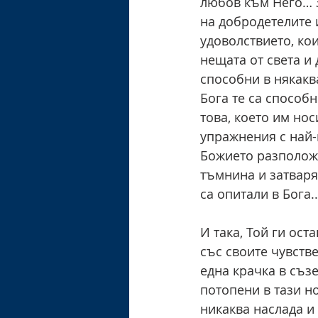
любов към Него… З
на добродетелите 
удоволствието, кои
нещата от света и 
способни в някаква
Бога те са способн
това, което им но
упражнения с най-
Божието разположе
тъмнина и затваря 
са опитали в Бога..
И така, Той ги ост
със своите чувств
една крачка в съз
потопени в тази но
никаква наслада и 