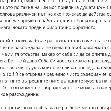
та работа, единствено когато душата е в покой и с
Защото по такъв начин Бог привлича душата към Се
олкова различен път, че ако пожелае да действа с
я повече пречи на работата, която Бог извършва в
мага, докато преди е било точно обратното. 
о който може да бъде разпознато това очистване н
ече не разсъждава и не гледа на въображаемата с
о че ли тя отсъства, макар от себе си да се опитва 
ега Бог не ѝ дава Себе Си чрез сетивата и разсъжде
но чрез чист дух, в който не влизат последователн
Но Той ѝ се открива чрез едно чисто съзерцание, к
игнат нито вътрешните нито външните чувства на п
а. От този момент въображението не може да наме
якое разсъждение. 
а третия знак трябва да се разбере, че това обър