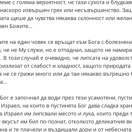
еме с голяма вероятност, че тази сухота и блудкав
 наскоро извършен грях или несъвършенство. Защ
шата щеше да чувства някаква склонност или желан
вен Божите… 
ите на един човек се връщат към Бога с болезнена
, че не Му служи, но е отпаднал, защото не намира
 В този случай е очевидно, че липсата на удоволст
оизлизат от слабост и хладност, защото природата 
да не се грижи много или да таи някакво вътрешно
а… 
Бог е започнал да води през тези усамотени, пусти
 Израел, на които в пустинята Бог дава сладка хран
а Израел им липсвали месото и лука, които преди т
 вкусът им бил по-познат, отколкото деликатния вк
нна и те плачели и въздишали дори и от небесната