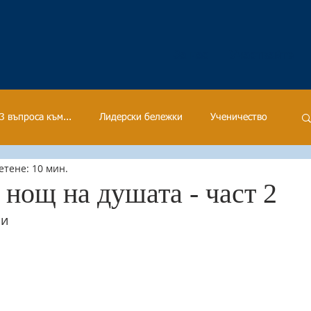
За нас
Участвайте
3 въпроса към...
Лидерски бележки
Ученичество
етене: 10 мин.
нощ на душата - част 2
ни