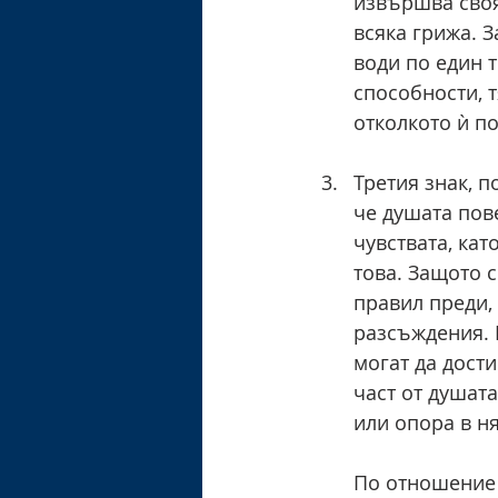
извършва своя
всяка грижа. 
води по един т
способности, т
отколкото ѝ по
Третия знак, п
че душата пов
чувствата, кат
това. Защото с
правил преди, 
разсъждения. 
могат да дост
част от душат
или опора в н
По отношение н