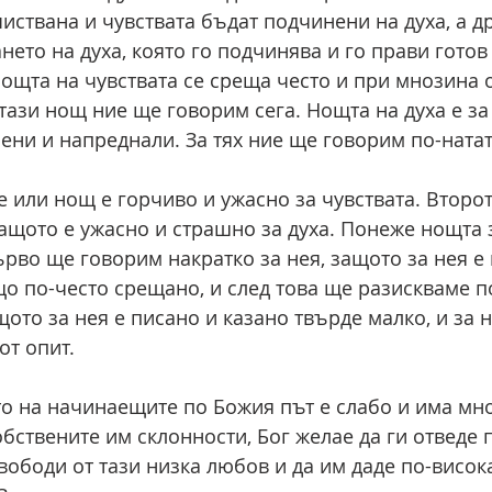
иствана и чувствата бъдат подчинени на духа, а др
нето на духа, която го подчинява и го прави гото
Нощта на чувствата се среща често и при мнозина о
тази нощ ние ще говорим сега. Нощта на духа е за
чени и напреднали. За тях ние ще говорим по-ната
 или нощ е горчиво и ужасно за чувствата. Второт
защото е ужасно и страшно за духа. Понеже нощта 
ърво ще говорим накратко за нея, защото за нея е
що по-често срещано, и след това ще разискваме 
ото за нея е писано и казано твърде малко, и за н
от опит.
 на начинаещите по Божия път е слабо и има мно
бствените им склонности, Бог желае да ги отведе п
вободи от тази низка любов и да им даде по-висока