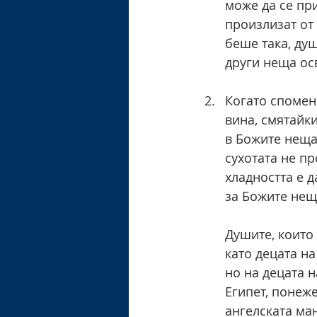
може да се при
произлизат от
беше така, ду
други неща ос
Когато спомен
вина, смятайки
в Божите неща.
сухотата не пр
хладността е 
за Божите нещ
Душите, които 
като децата на
но на децата н
Египет, понеже
ангелската ма