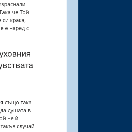
 израснали 
Така че Той 
 си крака, 
е е наред с 
духовния 
увствата 
тя също така 
да душата в 
ой не ѝ 
такъв случай 