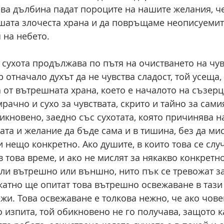
кава дълбина падат пороците на нашите желания, че
шата злочеста храна и да повръщаме неописуемит
 на небето.
и сухота продължава по пътя на очистването на чув
 отначало духът да не чувства сладост, той усеща,
 от вътрешната храна, което е началото на съзерц
мрачно и сухо за чувствата, скрито и тайно за сами
икновено, заедно със сухотата, която причинява на
ата и желание да бъде сама и в тишина, без да мис
 нещо конкретно. Ако душите, в които това се случ
в това време, и ако не мислят за някакво конкретно
ли вътрешно или външно, нито пък се тревожат за
катно ще опитат това вътрешно освежаване в тази 
жи. Това освежаване е толкова нежно, че ако чове
о изпита, той обикновено не го получава, защото ка