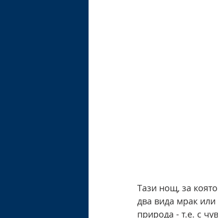
Тази нощ, за която
два вида мрак или
природа - т.е. с ч