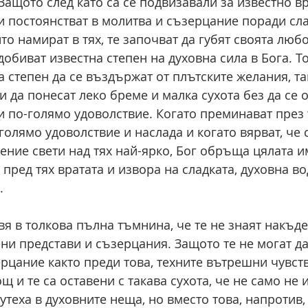
ащото след като са се подвизавали за известно вр
и постоянстват в молитва и съзерцание поради сла
то намират в тях, те започват да губят своята люб
добиват известна степен на духовна сила в Бога. Т
 степен да се въздържат от плътските желания, та
и да понесат леко бреме и малка сухота без да се
си по-голямо удоволствие. Когато преминават през 
голямо удоволствие и наслада и когато вярват, че 
ние свети над тях най-ярко, Бог обръща цялата им
пред тях вратата и извора на сладката, духовна вод
. 
авя в толкова пълна тъмнина, че те не знаят накъде
ени представи и съзерцания. Защото те не могат да
ерцание както преди това, техните вътрешни чувств
щ и те са оставени с такава сухота, че не само не 
утеха в духовните неща, но вместо това, напротив, 