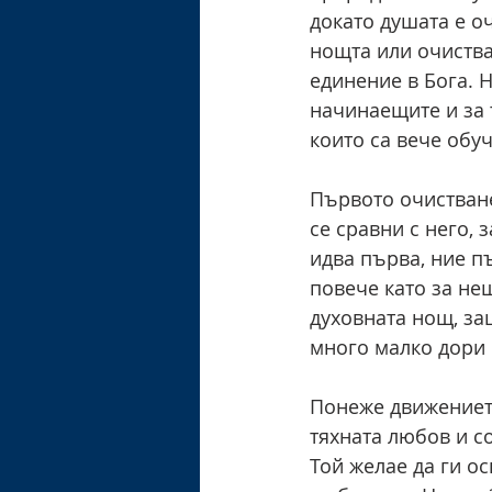
докато душата е оч
нощта или очиства
единение в Бога. 
начинаещите и за 
които са вече обу
Първото очистване
се сравни с него, 
идва първа, ние п
повече като за не
духовната нощ, защ
много малко дори 
Понеже движението
тяхната любов и со
Той желае да ги ос