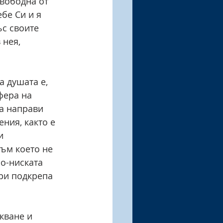
вободна от 
бе Си и я 
ъс своите 
 нея, 
а душата е, 
фера на 
да направи 
ния, както е 
и 
ъм което не 
о-ниската 
ри подкрепа 
кване и 