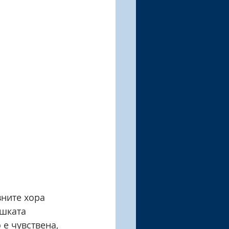
вните хора 
шката 
 е чувствена, 