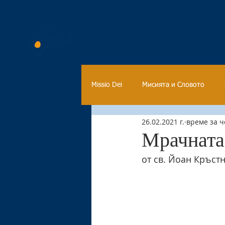
Български християнски
студентски съюз
Missio Dei
Мисията и Словото
26.02.2021 г.
време за ч
Студентски живот
Мрачната 
от св. Йоан Кръст