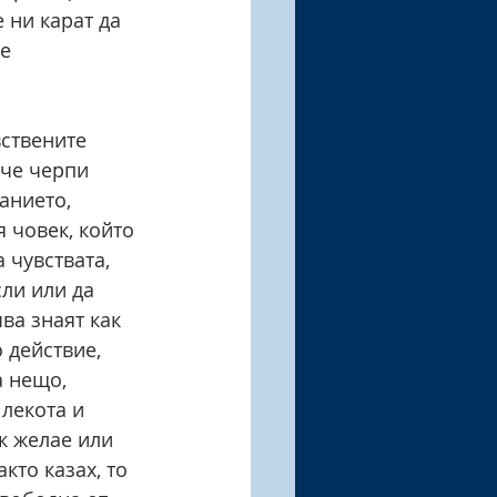
 ни карат да 
е 
ствените 
 че черпи 
анието, 
я човек, който 
 чувствата, 
ли или да 
ва знаят как 
 действие, 
 нещо, 
лекота и 
к желае или 
кто казах, то 