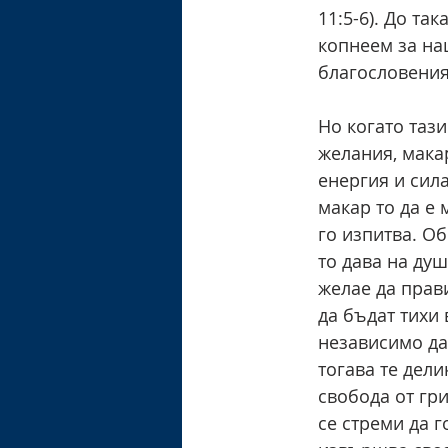
11:5-6). До та
копнеем за на
благословения
Но когато таз
желания, макар
енергия и сила
макар то да е 
го изпитва. Об
то дава на душ
желае да прави
да бъдат тихи 
независимо да
тогава те дели
свобода от гри
се стреми да г