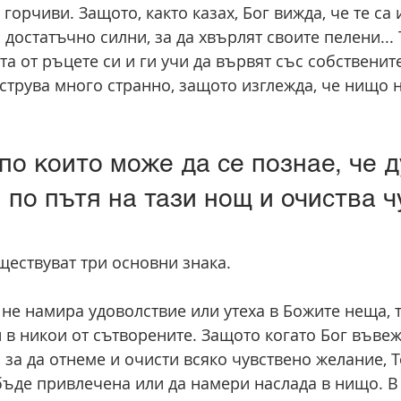
 горчиви. Защото, както казах, Бог вижда, че те са
 достатъчно силни, за да хвърлят своите пелени... 
та от ръцете си и ги учи да вървят със собствените
 струва много странно, защото изглежда, че нищо н
 по които може да се познае, че 
 по пътя на тази нощ и очиства ч
ществуват три основни знака.
 не намира удоволствие или утеха в Божите неща, 
 в никои от сътворените. Защото когато Бог въвеж
за да отнеме и очисти всяко чувствено желание, Т
бъде привлечена или да намери наслада в нищо. В 