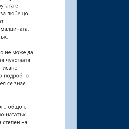
угата е 
в за любещо 
т 
 малцината, 
тък.
о не може да 
за чувствата 
 писано 
по-подробно 
ея се знае 
го общо с 
о-нататък. 
 степен на 