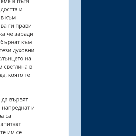
еме в пътя 
достта и 
ов към 
ова ги прави 
ка че заради 
 обърнат към 
тези духовни 
слънцето на 
 светлина в 
а, която те 
 да вървят 
 напреднат и 
а са 
изпитват 
те им се 