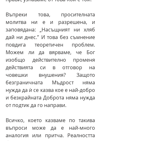
Въпреки това, просителната 
молитва ни е и разрешена, и 
заповядана: „Насъщният ни хляб 
дай ни днес.” И това без съмнение 
повдига теоретичен проблем. 
Можем ли да вярваме, че Бог 
изобщо действително променя 
действията си в отговор на 
човешки внушения? Защото 
безграничната Мъдрост няма 
нужда да ѝ се казва кое е най-добро 
и безкрайната Доброта няма нужда 
от подтик да го направи. 
Всичко, което казваме по такива 
въпроси може да е най-много 
аналогия или притча. Реалността 