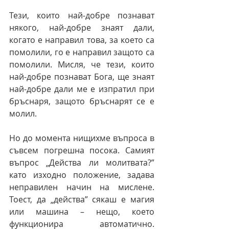
Тези, които най-добре познават 
някого, най-добре знаят дали, 
когато е направил това, за което са 
помолили, го е направил защото са 
помолили. Мисля, че тези, които 
най-добре познават Бога, ще знаят 
най-добре дали ме е изпратил при 
бръснаря, защото бръснарят се е 
молил.
Но до момента нищихме въпроса в 
съвсем погрешна посока. Самият 
въпрос „Действа ли молитвата?” 
като изходно положение, задава 
неправилен начин на мислене. 
Тоест, да „действа” сякаш е магия 
или машина – нещо, което 
функционира автоматично. 