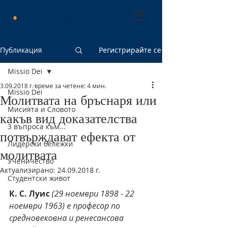
Български християнски
студентски съюз
Публикация
Регистрирайте се
Missio Dei
3.09.2018 г.
време за четене: 4 мин.
Missio Dei
Молитвата на бръснаря или
Мисията и Словото
какъв вид доказателства
3 въпроса към...
потвърждават ефекта от
Лидерски бележки
молитвата
Ученичество
Актуализирано:
24.09.2018 г.
Студентски живот
К. С. Луис 
(29 ноември 1898 - 22 
ноември 1963) е професор по 
средновековна и ренесансова 