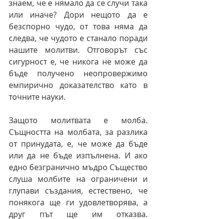
знаем, че е нямало да се случи така 
или иначе? Дори нещото да е 
безспорно чудо, от това няма да 
следва, че чудото е станало поради 
нашите молитви. Отговорът със 
сигурност е, че никога не може да 
бъде получено неопровержимо 
емпирично доказателство като в 
точните науки.
Защото молитвата е молба. 
Същността на молбата, за разлика 
от принудата, е, че може да бъде 
или да не бъде изпълнена. И ако 
едно безгранично мъдро Същество 
слуша молбите на ограничени и 
глупави създания, естествено, че 
понякога ще ги удовлетворява, а 
друг път ще им отказва. 