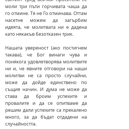
моли три пъти горчивата чаша да 
го отмине. Тя не Го отминава. Оттам 
насетне можем да загърбим 
идеята, че молитвата ни е дадена 
като някакъв безотказен трик.
Нашата увереност (ако постигнем 
такава), че Бог винаги чува и 
понякога удовлетворява молитвите 
ни и, че явните отговори на наши 
молитви не са просто случайни, 
може да дойде единствено по 
същия начин. И дума не може да 
става да броим успехите и 
провалите и да се опитваме да 
решим дали успехите са прекалено 
много, за да бъдат отдадени на 
случайността.