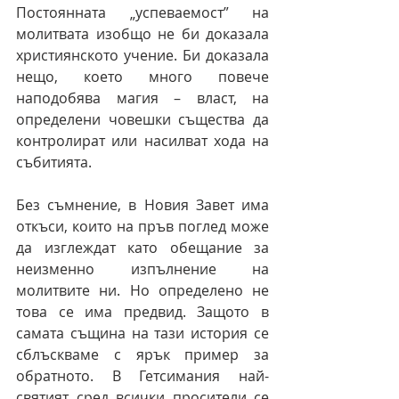
Постоянната „успеваемост” на 
молитвата изобщо не би доказала 
християнското учение. Би доказала 
нещо, което много повече 
наподобява магия – власт, на 
определени човешки същества да 
контролират или насилват хода на 
събитията.
Без съмнение, в Новия Завет има 
откъси, които на пръв поглед може 
да изглеждат като обещание за 
неизменно изпълнение на 
молитвите ни. Но определено не 
това се има предвид. Защото в 
самата същина на тази история се 
сблъскваме с ярък пример за 
обратното. В Гетсимания най-
святият сред всички просители се 