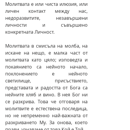
Молитвата е или чиста илюзия, или 
личен контакт между нас, 
недоразвитите, незавършени 
личности и съвършено 
конкретната Личност.
Молитвата в смисъла на молба, на 
искане на нещо, е малка част от 
молитвата като цяло; изповедта и 
покаянието са нейното начало, 
поклонението е нейното 
светилище, присъствието, 
представата и радостта от Бога са 
нейните хляб и вино. В нея Бог ни 
се разкрива. Това че отговаря на 
молитвите е естествена последица, 
но не непременно най-важната от 
разкриването Му. За онова, което 
прави, узнаваме от това Кой е Той.