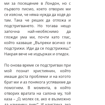
ми за посещение в Лондон, но с 
първото писмо, което отворих ми 
се изясни, че няма нужда да ходя до 
там. Така че реших да отложа и 
подстригването. Но тогава нещо 
започна най-необяснимо да 
гложди ума ми, почти като глас, 
който казваше „Въпреки всичко се 
подстрижи. Иди да се подстрижеш.” 
Накрая вече не издържах и отидох.
По онова време се подстригвах при 
мой познат християнин, който 
имаше доста проблеми и на когото 
брат ми и аз понякога успявахме да 
помогнем. В момента, в който 
отворих вратата на салона му, той 
каза – „О, молех се, ако е възможно 
да наминеш днес”. И наистина, ако 