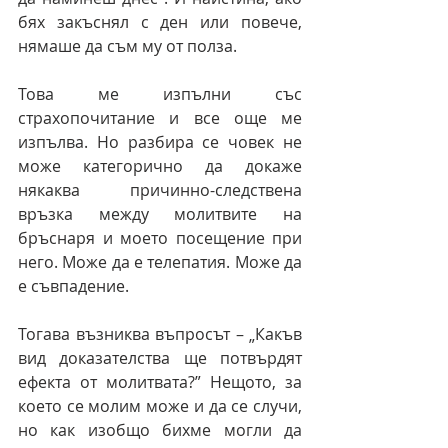
бях закъснял с ден или повече, 
нямаше да съм му от полза.
Това ме изпълни със 
страхопочитание и все още ме 
изпълва. Но разбира се човек не 
може категорично да докаже 
някаква причинно-следствена 
връзка между молитвите на 
бръснаря и моето посещение при 
него. Може да е телепатия. Може да 
е съвпадение.
Тогава възниква въпросът – „Какъв 
вид доказателства ще потвърдят 
ефекта от молитвата?” Нещото, за 
което се молим може и да се случи, 
но как изобщо бихме могли да 