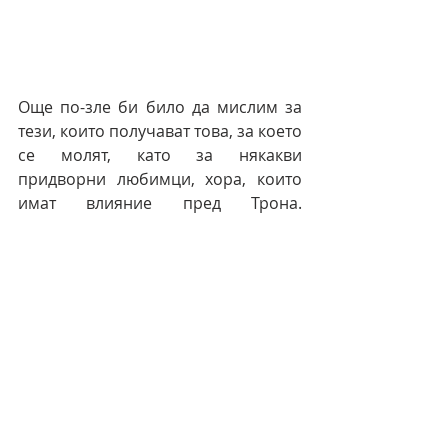
Още по-зле би било да мислим за 
тези, които получават това, за което 
се молят, като за някакви 
придворни любимци, хора, които 
имат влияние пред Трона. 
Достатъчен отговор на това е 
неудовлетворената молитва на 
Христос в Гетсимания. А и не бих 
посмял да пропусна тежките думи, 
които веднъж чух от един опитен 
християнин: „Виждал съм много 
изненадващи отговори на молитви 
и съм приемал за чудо не един от 
тях. Но те обикновено идват в 
началото- преди обръщането във 