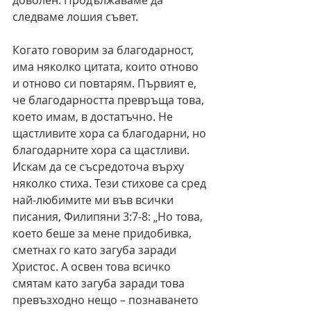
доволен. Продължаваме да 
следваме лошия съвет. 
Когато говорим за благодарност, 
има няколко цитата, които отново 
и отново си повтарям. Първият е, 
че благодарността превръща това, 
което имам, в достатъчно. Не 
щастливите хора са благодарни, но 
благодарните хора са щастливи. 
Искам да се съсредоточа върху 
няколко стиха. Тези стихове са сред 
най-любимите ми във всички 
писания, Филипяни 3:7-8: „Но това, 
което беше за мене придобивка, 
сметнах го като загуба заради 
Христос. А освен това всичко 
смятам като загуба заради това 
превъзходно нещо – познаването 