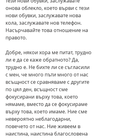
тези нови обувки, заслужавате 
онова облекло, което върви с тези 
нови обувки, заслужавате нова 
кола, заслужавате нов телефон. 
Насърчавайте това отношение на 
правото.
Добре, някои хора ме питат, трудно 
ли е да се каже обратното? Да, 
трудно е. Не бихте ли се съгласили 
с мен, че много пъти много от нас 
всъщност се сравняваме с другите 
по цял ден, всъщност сме 
фокусирани върху това, което 
нямаме, вместо да се фокусираме 
върху това, което имаме. Ние сме 
невероятно неблагодарни, 
повечето от нас. Ние живеем в 
наистина, наистина благословена 