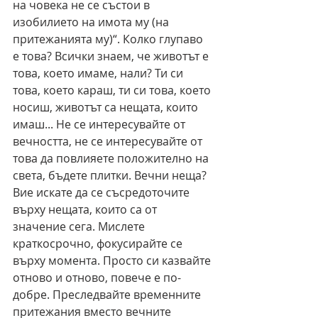
на човека не се състои в 
изобилието на имота му (на 
притежанията му)“. Колко глупаво 
е това? Всички знаем, че животът е 
това, което имаме, нали? Ти си 
това, което караш, ти си това, което 
носиш, животът са нещата, които 
имаш... Не се интересувайте от 
вечността, не се интересувайте от 
това да повлияете положително на 
света, бъдете плитки. Вечни неща? 
Вие искате да се съсредоточите 
върху нещата, които са от 
значение сега. Мислете 
краткосрочно, фокусирайте се 
върху момента. Просто си казвайте 
отново и отново, повече е по-
добре. Преследвайте временните 
притежания вместо вечните 