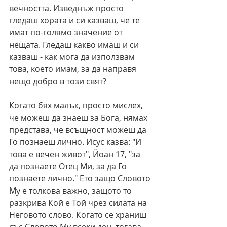
вечността. Изведнъж просто 
гледаш хората и си казваш, че те 
имат по-голямо значение от 
нещата. Гледаш какво имаш и си 
казваш - как мога да използвам 
това, което имам, за да направя 
нещо добро в този свят? 
Когато бях малък, просто мислех, 
че можеш да знаеш за Бога, нямах 
представа, че всъщност можеш да 
Го познаеш лично. Исус казва: "И 
това е вечен живот", Йоан 17, "за 
да познаете Отец Ми, за да Го 
познаете лично." Ето защо Словото 
Му е толкова важно, защото то 
разкрива Кой е Той чрез силата на 
Неговото слово. Когато се храниш 