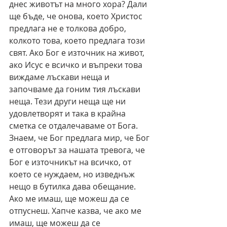
днес животът на много хора? Дали 
ще бъде, че онова, което Христос 
предлага не е толкова добро, 
колкото това, което предлага този 
свят. Ако Бог е източник на живот, 
ако Исус е всичко и въпреки това 
виждаме лъскави неща и 
започваме да гоним тия лъскави 
неща. Тези други неща ще ни 
удовлетворят и така в крайна 
сметка се отдалечаваме от Бога. 
Знаем, че Бог предлага мир, че Бог 
е отговорът за нашата тревога, че 
Бог е източникът на всичко, от 
което се нуждаем, но изведнъж 
нещо в бутилка дава обещание. 
Ако ме имаш, ще можеш да се 
отпуснеш. Хапче казва, че ако ме 
имаш, ще можеш да се 