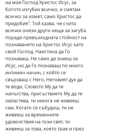
на моя Господ Христос Исус, за 
Когото изгубих всичко, и смятам 
всичко за измет, само Христос да 
придобия". Той казва, че счита 
всички онези други неща за загуба 
поради превъзходната стойност на 
познаването на Христос Исус като 
свой Господ. Наистина да Го 
познаваш. Не само да знаеш за 
Исус, но да Го познаваш по много 
интимен начин, с който се 
свързваш с Него, Неговият дух да 
те води, Словото Му да те 
напътства, присъствието Му да те 
овластява, ти никога не живееш 
сам. Когато се събудиш, ти не 
живееш за временните 
удоволствия на този свят, ти 
живееш за това, което трае и през 