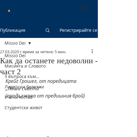
Български християнски
студентски съюз
Публикация
Регистрирайте се
Missio Dei
27.03.2020 г.
време за четене: 5 мин.
Missio Dei
Как да останете недоволни -
Мисията и Словото
част 2
3 въпроса към...
Крейг Грошел, от поредицата 
Лидерски бележки
„Лоши съвети“
(продължава от предишния брой)
Ученичество
Студентски живот