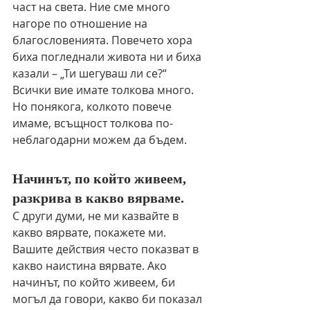
част на света. Ние сме много 
нагоре по отношение на 
благословенията. Повечето хора 
биха погледнали живота ни и биха 
казали – „Ти шегуваш ли се?“ 
Всички вие имате толкова много. 
Но понякога, колкото повече 
имаме, всъщност толкова по-
неблагодарни можем да бъдем.
Начинът, по който живеем, 
разкрива в какво вярваме.
С други думи, не ми казвайте в 
какво вярвате, покажете ми. 
Вашите действия често показват в 
какво наистина вярвате. Ако 
начинът, по който живеем, би 
могъл да говори, какво би показал 