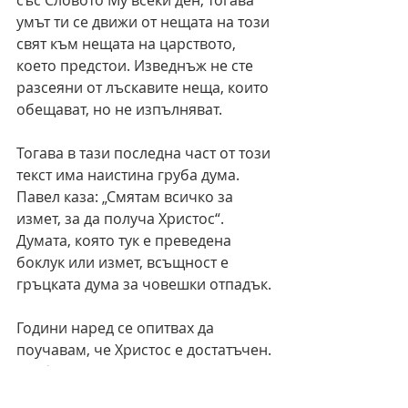
със Словото Му всеки ден, тогава 
умът ти се движи от нещата на този 
свят към нещата на царството, 
което предстои. Изведнъж не сте 
разсеяни от лъскавите неща, които 
обещават, но не изпълняват. 
Тогава в тази последна част от този 
текст има наистина груба дума. 
Павел каза: „Смятам всичко за 
измет, за да получа Христос“. 
Думата, която тук е преведена 
боклук или измет, всъщност е 
гръцката дума за човешки отпадък. 
Години наред се опитвах да 
поучавам, че Христос е достатъчен. 
Разбирал съм всичко погрешно. 
Христос не е достатъчен. Христос е 