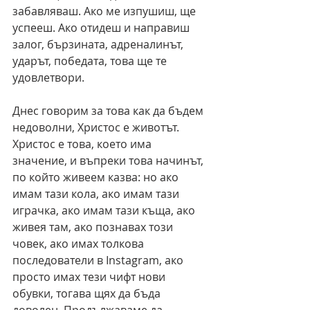
забавляваш. Ако ме изпушиш, ще 
успееш. Ако отидеш и направиш 
залог, бързината, адреналинът, 
ударът, победата, това ще те 
удовлетвори.
Днес говорим за това как да бъдем 
недоволни, Христос е животът. 
Христос е това, което има 
значение, и въпреки това начинът, 
по който живеем казва: но ако 
имам тази кола, ако имам тази 
играчка, ако имам тази къща, ако 
живея там, ако познавах този 
човек, ако имах толкова 
последователи в Instagram, ако 
просто имах тези чифт нови 
обувки, тогава щях да бъда 