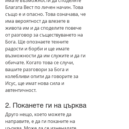
имате възможности да споделяте 
Благата Вест по личен начин. Това 
също е и опасно. Това означава, че 
има вероятност да влезете в 
живота им и да споделите повече 
от разговор за съществуването на 
Бога. Ще опознаете техните 
радости и борби и ще имате 
възможности да им служите и да ги 
обичате. Когато това се случи, 
вашите разговори за Бога и 
колебливи опити да говорите за 
Исус, ще имат нова сила и 
автентичност.
2. Поканете ги на църква
Друго нещо, което можете да 
направите, е да ги поканите на 
църква. Може да се изненадате 