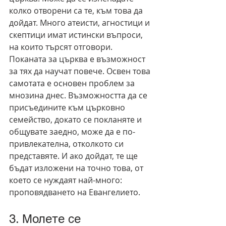
колко отворени са те, към това да 
дойдат. Много атеисти, агностици и 
скептици имат истински въпроси, 
на които търсят отговори. 
Поканата за църква е възможност 
за тях да научат повече. Освен това 
самотата е основен проблем за 
мнозина днес. Възможността да се 
присъедините към църковно 
семейство, докато се покланяте и 
общувате заедно, може да е по-
привлекателна, отколкото си 
представяте. И ако дойдат, те ще 
бъдат изложени на точно това, от 
което се нуждаят най-много: 
проповядването на Евангелието.
3. Молете се