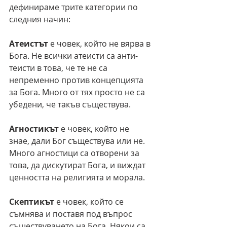
дефинираме трите категории по 
следния начин:
Атеистът
 е човек, който не вярва в 
Бога. Не всички атеисти са анти-
теисти в това, че те не са 
непременно против концепцията 
за Бога. Много от тях просто не са 
убедени, че такъв съществува.
Агностикът
 е човек, който не 
знае, дали Бог съществува или не. 
Много агностици са отворени за 
това, да дискутират Бога, и виждат 
ценността на религията и морала.
Скептикът
 е човек, който се 
съмнява и поставя под въпрос 
съществуването на Бога. Някои са 