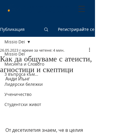
Български християнски
студентски съюз
Публикация
Регистрирайте се
Missio Dei
26.05.2023 г.
време за четене: 4 мин.
Missio Dei
Как да общуваме с атеисти,
Мисията и Словото
агностици и скептици
3 въпроса към...
Анди Йънг
Лидерски бележки
Ученичество
Студентски живот
От десетилетия знаем, че в целия 