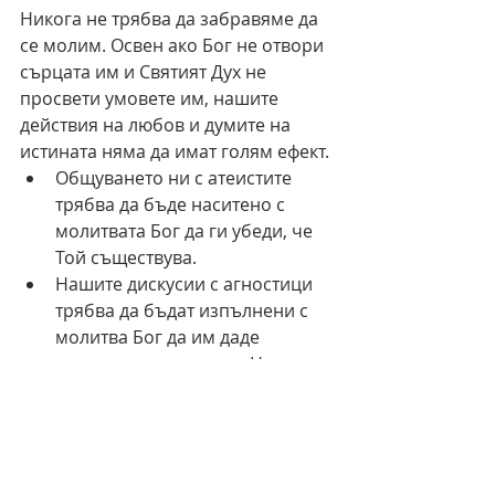
Никога не трябва да забравяме да 
се молим. Освен ако Бог не отвори 
сърцата им и Святият Дух не 
просвети умовете им, нашите 
действия на любов и думите на 
истината няма да имат голям ефект. 
Общуването ни с атеистите 
трябва да бъде наситено с 
молитвата Бог да ги убеди, че 
Той съществува. 
Нашите дискусии с агностици 
трябва да бъдат изпълнени с 
молитва Бог да им даде 
истинско познание за Него. 
Нашето приятелство със 
скептиците трябва да бъде 
изпълнено с молитвата Бог да 
ги убеди в Своята истина.