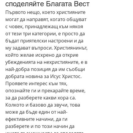
споделяйте Благата Вест
Първото нещо, което християните 
могат да направят, когато общуват 
с човек, принадлежащ към някоя 
от тези три категории, е просто да 
бъдат приятелски настроени и да 
му задават въпроси. Християнинът, 
който желае искрено да открие 
убежденията на нехристияните, е в 
най-добра позиция да им съобщи 
добрата новина за Исус Христос. 
Проявете интерес към тях, 
опознайте ги и прекарайте време, 
за да разберете какви хора са. 
Колкото и базово да звучи, това 
може да бъде един от най-
ефективните начини, да ги 
разберете и по този начин да 