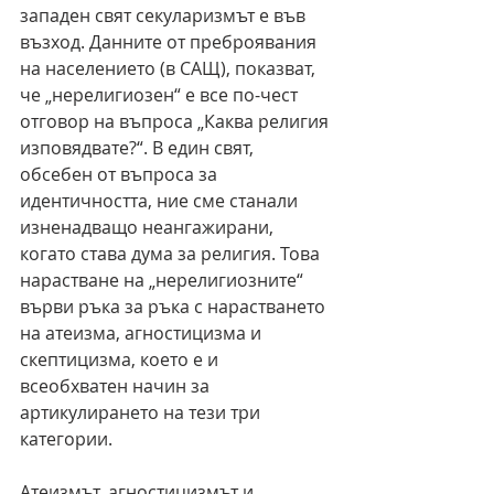
западен свят секуларизмът е във 
възход. Данните от преброявания 
на населението (в САЩ), показват, 
че „нерелигиозен“ е все по-чест 
отговор на въпроса „Каква религия 
изповядвате?“. В един свят, 
обсебен от въпроса за 
идентичността, ние сме станали 
изненадващо неангажирани, 
когато става дума за религия. Това 
нарастване на „нерелигиозните“ 
върви ръка за ръка с нарастването 
на атеизма, агностицизма и 
скептицизма, което е и 
всеобхватен начин за 
артикулирането на тези три 
категории.
Атеизмът, агностицизмът и 