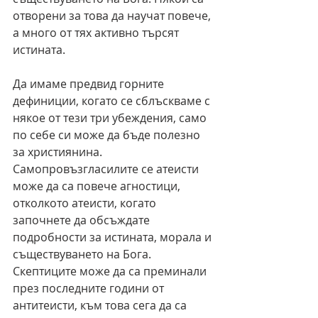
отворени за това да научат повече, 
а много от тях активно търсят 
истината.
Да имаме предвид горните 
дефиниции, когато се сблъскваме с 
някое от тези три убеждения, само 
по себе си може да бъде полезно 
за християнина. 
Самопровъзгласилите се атеисти 
може да са повече агностици, 
отколкото атеисти, когато 
започнете да обсъждате 
подробности за истината, морала и 
съществуването на Бога. 
Скептиците може да са преминали 
през последните години от 
антитеисти, към това сега да са 