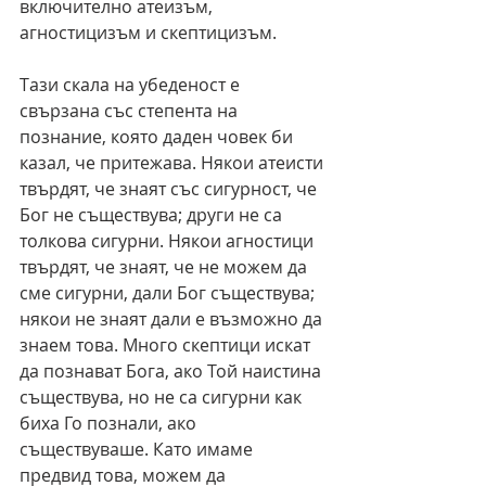
включително атеизъм, 
агностицизъм и скептицизъм.
Тази скала на убеденост е 
свързана със степента на 
познание, която даден човек би 
казал, че притежава. Някои атеисти 
твърдят, че знаят със сигурност, че 
Бог не съществува; други не са 
толкова сигурни. Някои агностици 
твърдят, че знаят, че не можем да 
сме сигурни, дали Бог съществува; 
някои не знаят дали е възможно да 
знаем това. Много скептици искат 
да познават Бога, ако Той наистина 
съществува, но не са сигурни как 
биха Го познали, ако 
съществуваше. Като имаме 
предвид това, можем да 