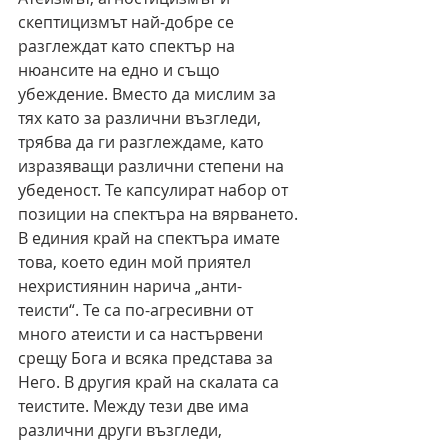
скептицизмът най-добре се 
разглеждат като спектър на 
нюансите на едно и също 
убеждение. Вместо да мислим за 
тях като за различни възгледи, 
трябва да ги разглеждаме, като 
изразяващи различни степени на 
убеденост. Те капсулират набор от 
позиции на спектъра на вярването. 
В единия край на спектъра имате 
това, което един мой приятел 
нехристиянин нарича „анти-
теисти“. Те са по-агресивни от 
много атеисти и са настървени 
срещу Бога и всяка представа за 
Него. В другия край на скалата са 
теистите. Между тези две има 
различни други възгледи, 