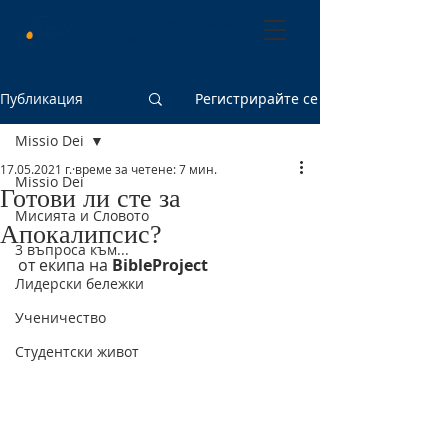
Български християнски
студентски съюз
Публикация
Регистрирайте се
Missio Dei
17.05.2021 г.
време за четене: 7 мин.
Missio Dei
Готови ли сте за
Мисията и Словото
Апокалипсис?
3 въпроса към...
от екипа на 
BibleProject
Лидерски бележки
Ученичество
Студентски живот