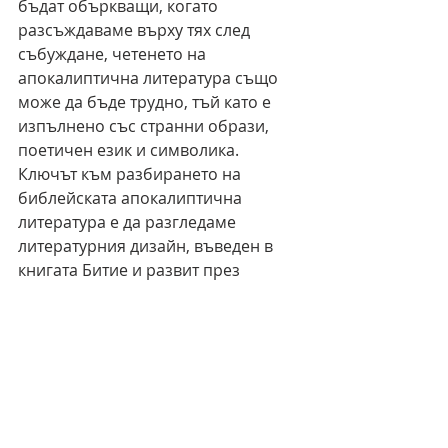
бъдат объркващи, когато 
разсъждаваме върху тях след 
събуждане, четенето на 
апокалиптична литература също 
може да бъде трудно, тъй като е 
изпълнено със странни образи, 
поетичен език и символика. 
Ключът към разбирането на 
библейската апокалиптична 
литература е да разгледаме 
литературния дизайн, въведен в 
книгата Битие и развит през 
останалата част от Писанието. 
Докато изучавате апокалиптичните 
пасажи на Библията, имайте 
предвид останалата част от 
божествения разказ и следете за 
тези дизайнерски модели. 
Контекстът ще ви помогне да 