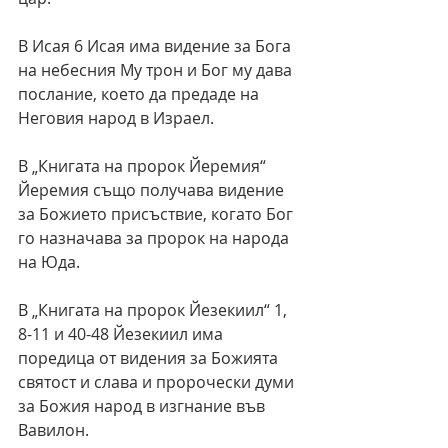
В Исая 6 Исая има видение за Бога 
на небесния Му трон и Бог му дава 
послание, което да предаде на 
Неговия народ в Израел.
В „Книгата на пророк Йеремия“ 
Йеремия също получава видение 
за Божието присъствие, когато Бог 
го назначава за пророк на народа 
на Юда.
В „Книгата на пророк Йезекиил“ 1, 
8-11 и 40-48 Йезекиил има 
поредица от видения за Божията 
святост и слава и пророчески думи 
за Божия народ в изгнание във 
Вавилон.