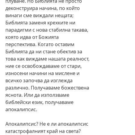
плуване. Но Библията не просто 
деконструира начина, по който 
винаги сме виждали нещата; 
Библията заменя крехките ни 
парадигми с нова стабилна такава, 
която идва от Божията 
перспектива. Когато оставим 
Библията да ни стане обектив за 
това как виждаме нашата реалност, 
ние се освобождаваме от стари, 
износени начини на мислене и 
всичко започва да изглежда 
различно. Получаваме божествена 
яснота. Или да използваме 
библейски език, получаваме 
апокалипсис.
Апокалипсис? Не е ли апокалипсис 
катастрофалният край на света?