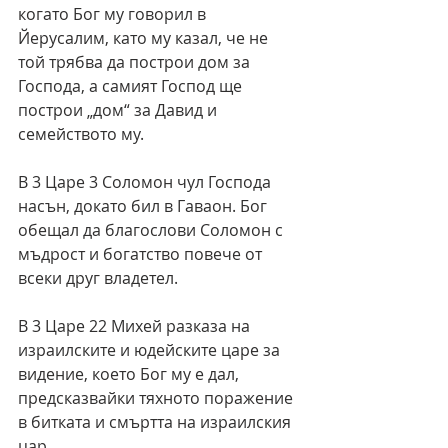
когато Бог му говорил в 
Йерусалим, като му казал, че не 
той трябва да построи дом за 
Господа, а самият Господ ще 
построи „дом“ за Давид и 
семейството му.
В 3 Царе 3 Соломон чул Господа 
насън, докато бил в Гаваон. Бог 
обещал да благослови Соломон с 
мъдрост и богатство повече от 
всеки друг владетел.
В 3 Царе 22 Михей разказа на 
израилските и юдейските царе за 
видение, което Бог му е дал, 
предсказвайки тяхното поражение 
в битката и смъртта на израилския 
цар.