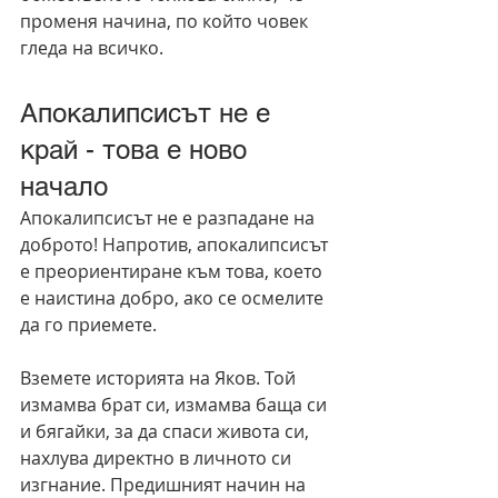
променя начина, по който човек 
гледа на всичко.
Апокалипсисът не е 
край - това е ново 
начало
Апокалипсисът не е разпадане на 
доброто! Напротив, апокалипсисът 
е преориентиране към това, което 
е наистина добро, ако се осмелите 
да го приемете.
Вземете историята на Яков. Той 
измамва брат си, измамва баща си 
и бягайки, за да спаси живота си, 
нахлува директно в личното си 
изгнание. Предишният начин на 