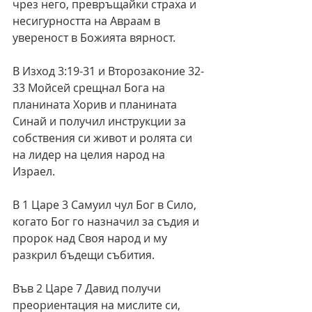
чрез него, превръщайки страха и 
несигурността на Авраам в 
увереност в Божията вярност. 
В Изход 3:19-31 и Второзаконие 32-
33 Мойсей срещнал Богa на 
планината Хорив и планината 
Синай и получил инструкции за 
собствения си живот и ролята си 
на лидер на целия народ на 
Израел. 
В 1 Царе 3 Самуил чул Бог в Сило, 
когато Бог го назначил за съдия и 
пророк над Своя народ и му 
разкрил бъдещи събития.
Във 2 Царе 7 Давид получи 
преориентация на мислите си, 