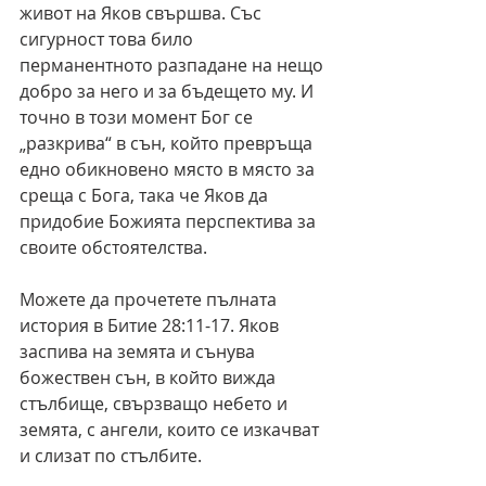
живот на Яков свършва. Със 
сигурност това било 
перманентното разпадане на нещо 
добро за него и за бъдещето му. И 
точно в този момент Бог се 
„разкрива“ в сън, който превръща 
едно обикновено място в място за 
среща с Бога, така че Яков да 
придобие Божията перспектива за 
своите обстоятелства.
Можете да прочетете пълната 
история в Битие 28:11-17. Яков 
заспива на земята и сънува 
божествен сън, в който вижда 
стълбище, свързващо небето и 
земята, с ангели, които се изкачват 
и слизат по стълбите.