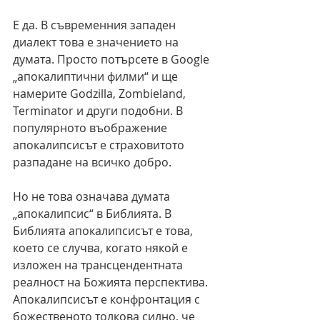
Е да. В съвременния западен 
диалект това е значението на 
думата. Просто потърсете в Google 
„апокалиптични филми“ и ще 
намерите Godzilla, Zombieland, 
Terminator и други подобни. В 
популярното въображение 
апокалипсисът е страховитото 
разпадане на всичко добро.
Но не това означава думата 
„апокалипсис“ в Библията. В 
Библията апокалипсисът е това, 
което се случва, когато някой е 
изложен на трансцендентната 
реалност на Божията перспектива. 
Апокалипсисът е конфронтация с 
божественото толкова силно, че 