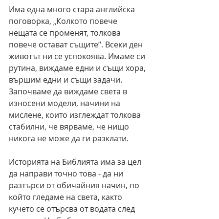
Има една много стара английска 
поговорка, „Колкото повече 
нещата се променят, толкова 
повече остават същите“. Всеки ден 
животът ни се успокоява. Имаме си 
рутина, виждаме едни и същи хора, 
вършим едни и същи задачи. 
Започваме да виждаме света в 
износени модели, начини на 
мислене, които изглеждат толкова 
стабилни, че вярваме, че нищо 
никога не може да ги разклати.
Историята на Библията има за цел 
да направи точно това - да ни 
разтърси от обичайния начин, по 
който гледаме на света, както 
кучето се отърсва от водата след 