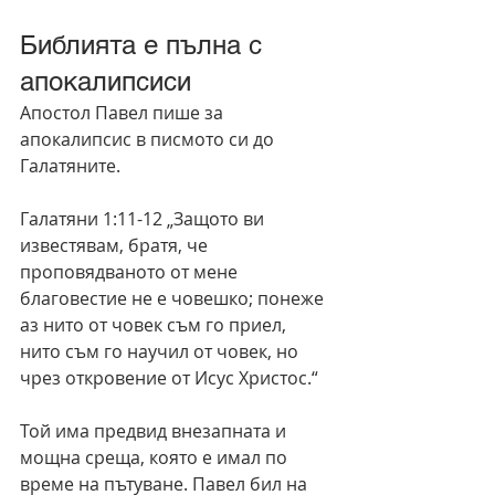
Библията е пълна с 
апокалипсиси
Апостол Павел пише за 
апокалипсис в писмото си до 
Галатяните.
Галатяни 1:11-12 „Защото ви 
известявам, братя, че 
проповядваното от мене 
благовестие не е човешко; понеже 
аз нито от човек съм го приел, 
нито съм го научил от човек, но 
чрез откровение от Исус Христос.“
Той има предвид внезапната и 
мощна среща, която е имал по 
време на пътуване. Павел бил на 