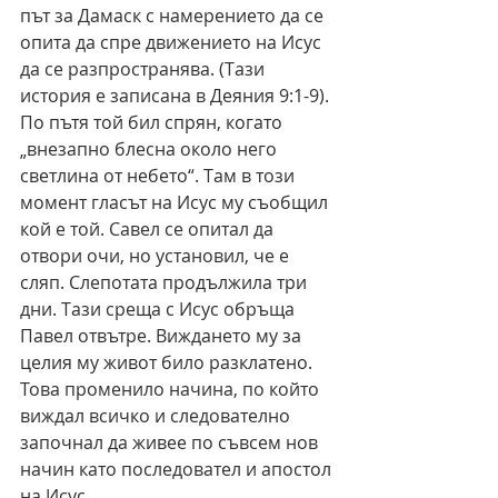
път за Дамаск с намерението да се 
опита да спре движението на Исус 
да се разпространява. (Тази 
история е записана в Деяния 9:1-9). 
По пътя той бил спрян, когато 
„внезапно блесна около него 
светлина от небето“. Там в този 
момент гласът на Исус му съобщил 
кой е той. Савел се опитал да 
отвори очи, но установил, че е 
сляп. Слепотата продължила три 
дни. Тази среща с Исус обръща 
Павел отвътре. Виждането му за 
целия му живот билo разклатенo. 
Това променило начина, по който 
виждал всичко и следователно 
започнал да живее по съвсем нов 
начин като последовател и апостол 
на Исус.