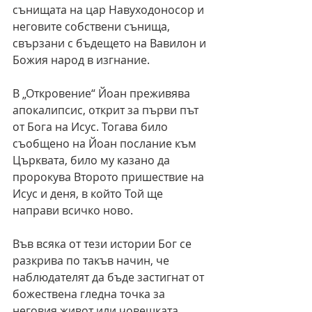
сънищата на цар Навуходоносор и 
неговите собствени сънища, 
свързани с бъдещето на Вавилон и 
Божия народ в изгнание. 
В „Откровение“ Йоан преживява 
апокалипсис, открит за първи път 
от Бога на Исус. Тогава било 
съобщено на Йоан послание към 
Църквата, било му казано да 
пророкува Второто пришествие на 
Исус и деня, в който Той ще 
направи всичко ново.
Във всяка от тези истории Бог се 
разкрива по такъв начин, че 
наблюдателят да бъде застигнат от 
божествена гледна точка за 
неговия живот или човешката 