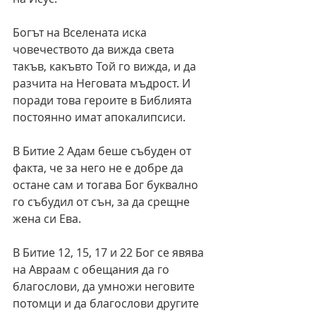
Богът на Вселената иска 
човечеството да вижда света 
такъв, какъвто Той го вижда, и да 
разчита на Неговата мъдрост. И 
поради това героите в Библията 
постоянно имат апокалипсиси.
В Битие 2 Адам беше събуден от 
факта, че за него не е добре да 
остане сам и тогава Бог буквално 
го събудил от сън, за да срещне 
жена си Ева.
В Битие 12, 15, 17 и 22 Бог се явява 
на Авраам с обещания да го 
благослови, да умножи неговите 
потомци и да благослови другите 