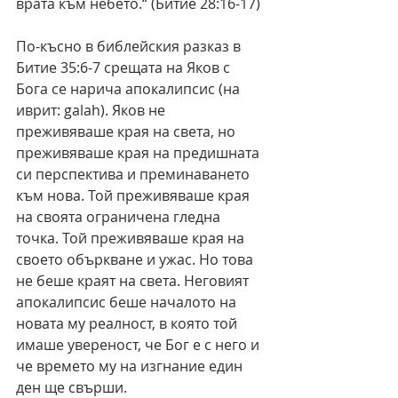
врата към небето.“ (Битие 28:16-17)
По-късно в библейския разказ в 
Битие 35:6-7 срещата на Яков с 
Бога се нарича апокалипсис (на 
иврит: galah). Яков не 
преживяваше края на света, но 
преживяваше края на предишната 
си перспектива и преминаването 
към нова. Той преживяваше края 
на своята ограничена гледна 
точка. Той преживяваше края на 
своето объркване и ужас. Но това 
не беше краят на света. Неговият 
апокалипсис беше началото на 
новата му реалност, в която той 
имаше увереност, че Бог е с него и 
че времето му на изгнание един 
ден ще свърши.