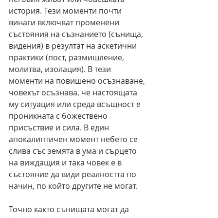
история. Тези моменти почти 
винаги включват променени 
състояния на съзнанието (сънища, 
видения) в резултат на аскетични 
практики (пост, размишление, 
молитва, изолация). В тези 
моменти на повишено осъзнаване, 
човекът осъзнава, че настоящата 
му ситуация или среда всъщност е 
проникната с божествено 
присъствие и сила. В един 
апокалиптичен момент небето се 
слива със земята в ума и сърцето 
на виждащия и така човек е в 
състояние да види реалността по 
начин, по който другите не могат.
Точно както сънищата могат да 