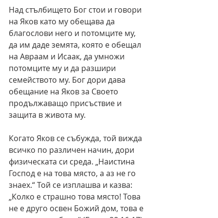
Над стълбището Бог стои и говори 
на Яков като му обещава да 
благослови него и потомците му, 
да им даде земята, която е обещал 
на Авраам и Исаак, да умножи 
потомците му и да разшири 
семейството му. Бог дори дава 
обещание на Яков за Своето 
продължаващо присъствие и 
защита в живота му.
Когато Яков се събужда, той вижда 
всичко по различен начин, дори 
физическата си среда. „Наистина 
Господ е на това място, а аз не го 
знаех.“ Той се изплашва и казва: 
„Колко е страшно това място! Това 
не е друго освен Божий дом, това е 